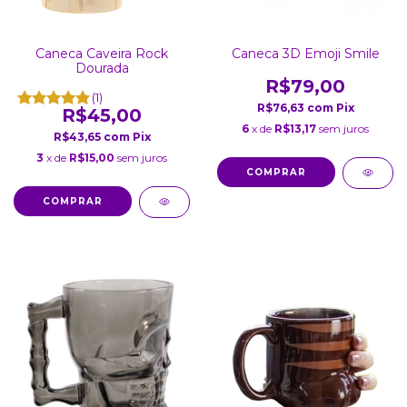
Caneca Caveira Rock
Caneca 3D Emoji Smile
Dourada
R$79,00
(1)
R$76,63
com
Pix
R$45,00
6
x de
R$13,17
sem juros
R$43,65
com
Pix
3
x de
R$15,00
sem juros