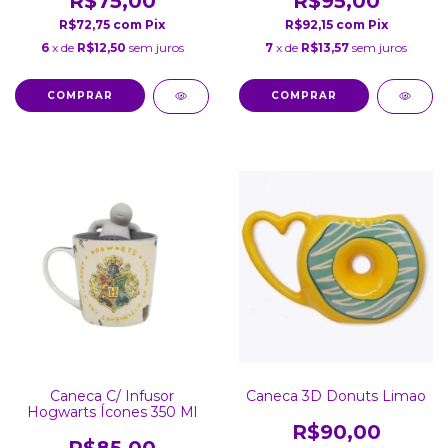
R$75,00
R$95,00
R$72,75
com
Pix
R$92,15
com
Pix
6
x de
R$12,50
sem juros
7
x de
R$13,57
sem juros
Caneca C/ Infusor
Caneca 3D Donuts Limao
Hogwarts Ícones 350 Ml
R$90,00