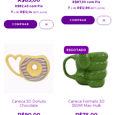
R$85,00
R$87,30
com
Pix
R$82,45
com
Pix
7
x de
R$12,86
sem juros
7
x de
R$12,14
sem juros
ESGOTADO
Caneca 3D Donuts
Caneca Formato 3D
Chocolate
350Ml Mao Hulk
R$90,00
R$75,00