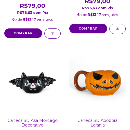
R$79,00
R$79,00
R$76,63
com
Pix
R$76,63
com
Pix
6
x de
R$13,17
sem juros
6
x de
R$13,17
sem juros
Caneca 3D Asa Morcego
Caneca 3D Abobora
Decorativo
Laranja