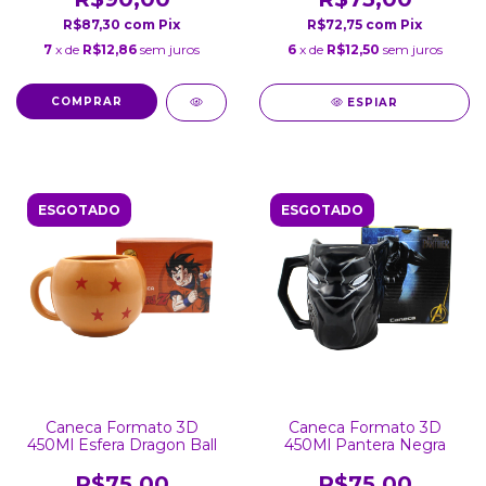
R$87,30
com
Pix
R$72,75
com
Pix
7
x de
R$12,86
sem juros
6
x de
R$12,50
sem juros
ESPIAR
ESGOTADO
ESGOTADO
Caneca Formato 3D
Caneca Formato 3D
450Ml Esfera Dragon Ball
450Ml Pantera Negra
R$75,00
R$75,00