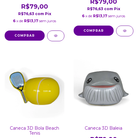
R$79,00
R$79,00
R$76,63
com
Pix
R$76,63
com
Pix
6
x de
R$13,17
sem juros
6
x de
R$13,17
sem juros
Caneca 3D Bola Beach
Caneca 3D Baleia
Tenis