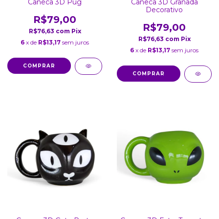
Caneca 3D Pug
Caneca 3D Granada
Decorativo
R$79,00
R$79,00
R$76,63
com
Pix
R$76,63
com
Pix
6
x de
R$13,17
sem juros
6
x de
R$13,17
sem juros