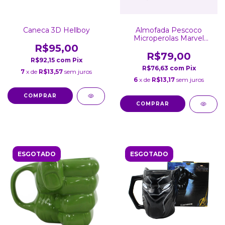
Caneca 3D Hellboy
Almofada Pescoco
Microperolas Marvel
Classic
R$95,00
R$79,00
R$92,15
com
Pix
R$76,63
com
Pix
7
x de
R$13,57
sem juros
6
x de
R$13,17
sem juros
ESGOTADO
ESGOTADO