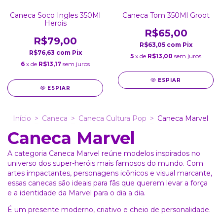
Caneca Soco Ingles 350Ml
Caneca Tom 350Ml Groot
Herois
R$65,00
R$79,00
R$63,05
com
Pix
R$76,63
com
Pix
5
x de
R$13,00
sem juros
6
x de
R$13,17
sem juros
ESPIAR
ESPIAR
Início
>
Caneca
>
Caneca Cultura Pop
>
Caneca Marvel
Caneca Marvel
A categoria Caneca Marvel reúne modelos inspirados no
universo dos super-heróis mais famosos do mundo. Com
artes impactantes, personagens icônicos e visual marcante,
essas canecas são ideais para fãs que querem levar a força
e a identidade da Marvel para o dia a dia.
É um presente moderno, criativo e cheio de personalidade.