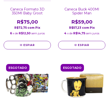
Caneca Formato 3D
Caneca Buck 400Ml
350Ml Baby Groot
Spider Man
R$75,00
R$59,00
R$72,75
com
Pix
R$57,23
com
Pix
6
x de
R$12,50
sem juros
4
x de
R$14,75
sem juros
ESPIAR
ESPIAR
ESGOTADO
ESGOTADO