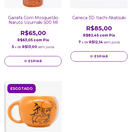
Garrafa Com Mosquetão
Caneca 3D Itachi Akatsuki
Naruto Uzumaki 500 Ml
R$85,00
R$65,00
R$82,45
com
Pix
R$63,05
com
Pix
7
x de
R$12,14
sem juros
5
x de
R$13,00
sem juros
ESPIAR
ESPIAR
ESGOTADO