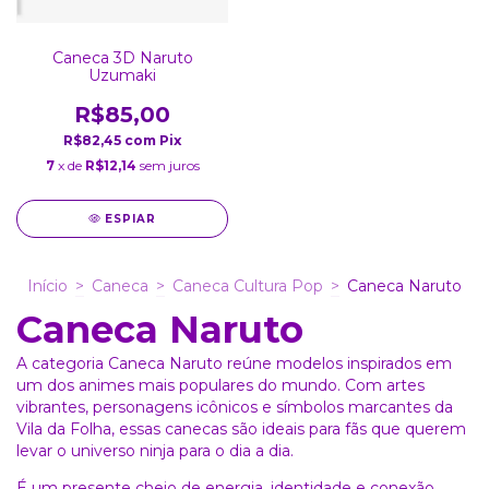
Caneca 3D Naruto
Uzumaki
R$85,00
R$82,45
com
Pix
7
x de
R$12,14
sem juros
ESPIAR
Início
>
Caneca
>
Caneca Cultura Pop
>
Caneca Naruto
Caneca Naruto
A categoria Caneca Naruto reúne modelos inspirados em
um dos animes mais populares do mundo. Com artes
vibrantes, personagens icônicos e símbolos marcantes da
Vila da Folha, essas canecas são ideais para fãs que querem
levar o universo ninja para o dia a dia.
É um presente cheio de energia, identidade e conexão