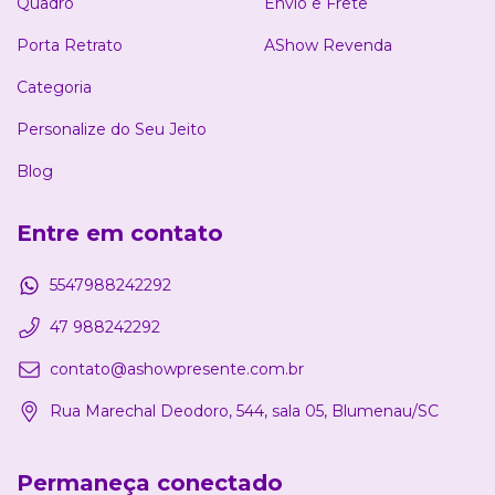
Quadro
Envio e Frete
Porta Retrato
AShow Revenda
Categoria
Personalize do Seu Jeito
Blog
Entre em contato
5547988242292
47 988242292
contato@ashowpresente.com.br
Rua Marechal Deodoro, 544, sala 05, Blumenau/SC
Permaneça conectado