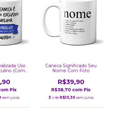
alizada Uso
Caneca Significado Seu
culino (Com
Nome Com Foto
o)
,90
R$39,90
com
Pix
R$38,70
com
Pix
0
sem juros
3
x de
R$13,30
sem juros