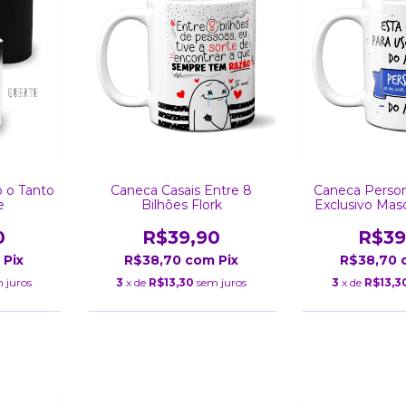
Caneca Casais Entre 8
Caneca Person
 o Tanto
Bilhões Flork
Exclusivo Mas
e
Fot
R$39,90
R$39
0
R$38,70
com
Pix
R$38,70
Pix
3
x de
R$13,30
sem juros
3
x de
R$13,3
 juros