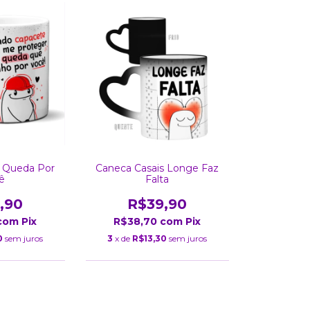
s Queda Por
Caneca Casais Longe Faz
ê
Falta
,90
R$39,90
com
Pix
R$38,70
com
Pix
0
sem juros
3
x de
R$13,30
sem juros