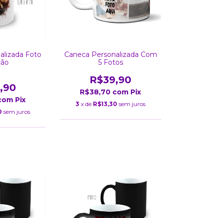
Caneca Personalizada Com
alizada Foto
5 Fotos
ção
R$39,90
,90
R$38,70
com
Pix
com
Pix
3
x de
R$13,30
sem juros
0
sem juros