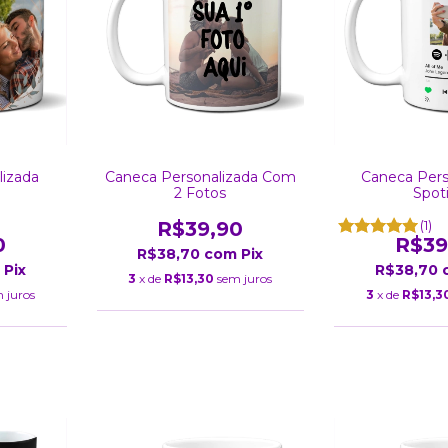
lizada
Caneca Personalizada Com
Caneca Pers
2 Fotos
Spot
R$39,90
(1)
0
R$39
R$38,70
com
Pix
Pix
R$38,70
3
x de
R$13,30
sem juros
 juros
3
x de
R$13,3