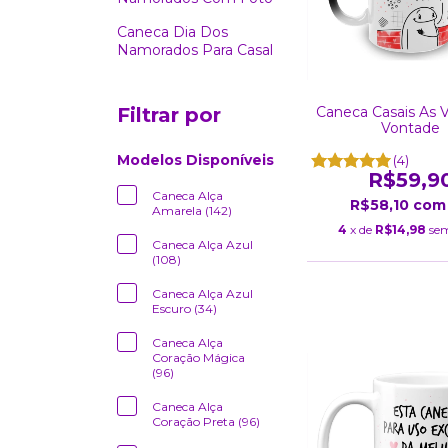
Caneca Dia Dos
Namorados Para Casal
Caneca Casais As 
Filtrar por
Vontade
Modelos Disponíveis
(4)
R$59,9
Caneca Alça
R$58,10
com
Amarela (142)
4
x de
R$14,98
sem
Caneca Alça Azul
(108)
Caneca Alça Azul
Escuro (34)
Caneca Alça
Coração Mágica
(96)
Caneca Alça
Coração Preta (96)