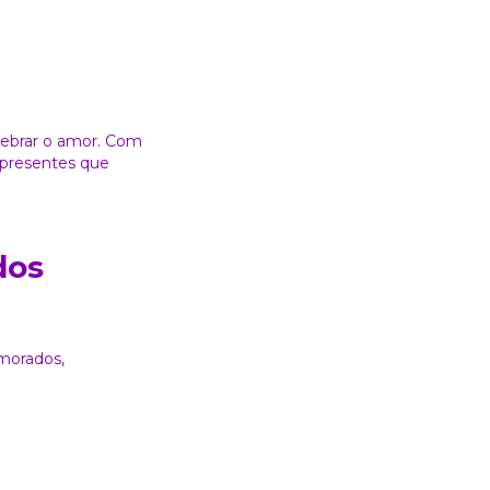
lebrar o amor. Com
o presentes que
dos
morados,