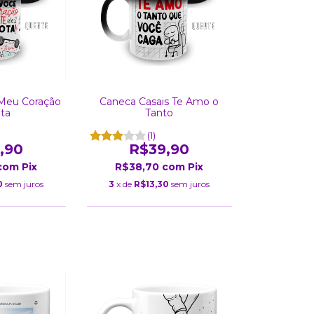
 Meu Coração
Caneca Casais Te Amo o
ta
Tanto
(1)
,90
R$39,90
com
Pix
R$38,70
com
Pix
0
sem juros
3
x de
R$13,30
sem juros