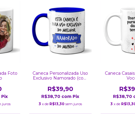
ada Foto
Caneca Casai
Caneca Personalizada Uso
o
Voc
Exclusivo Namorado (com
foto)
0
R$39
R$39,90
Pix
R$38,70
R$38,70
com
Pix
 juros
3
x de
R$13,3
3
x de
R$13,30
sem juros