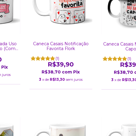
zada Uso
Caneca Casais Notificação
Caneca Casais
no (Com
Favorita Flork
Capo
0
(1)
(1)
R$39,90
R$39
Pix
R$38,70
com
Pix
R$38,70
 juros
3
x de
R$13,30
sem juros
3
x de
R$13,3