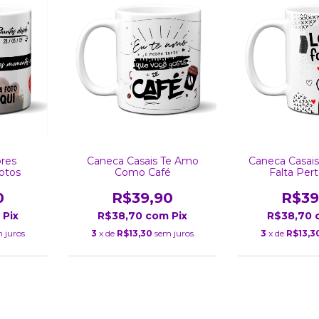
res
Caneca Casais Te Amo
Caneca Casai
otos
Como Café
Falta Per
0
R$39,90
R$39
Pix
R$38,70
com
Pix
R$38,70
 juros
3
x de
R$13,30
sem juros
3
x de
R$13,3