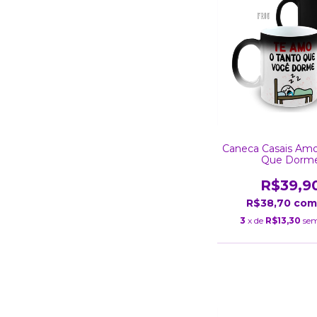
Caneca Casais Amo
Que Dorm
R$39,9
R$38,70
com
3
x de
R$13,30
sem