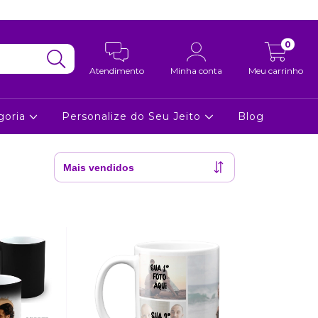
0
Atendimento
Minha conta
Meu carrinho
goria
Personalize do Seu Jeito
Blog