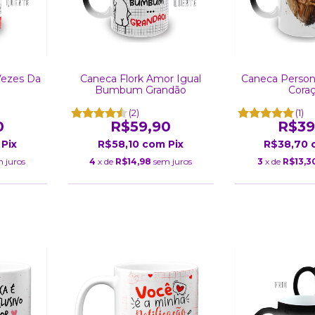
Vezes Da
Caneca Flork Amor Igual
Caneca Person
Bumbum Grandão
Cora
(2)
(1)
0
R$59,90
R$39
Pix
R$58,10
com
Pix
R$38,70
 juros
4
x de
R$14,98
sem juros
3
x de
R$13,3