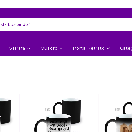
Atenção: Recesso de final de ano dia 24/12 até 06/01
Garrafa
Quadro
Porta Retrato
Cate