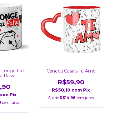
s Longe Faz
Caneca Casais Te Amo
to Raiva
R$59,90
,90
R$58,10
com
Pix
com
Pix
4
x de
R$14,98
sem juros
0
sem juros