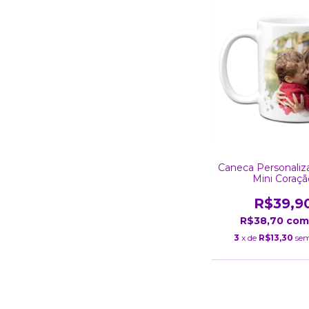
Caneca Personaliz
Mini Coraçã
R$39,9
R$38,70
com
3
x de
R$13,30
sem