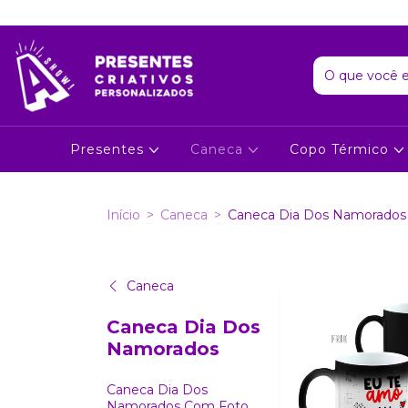
Presentes
Caneca
Copo Térmico
Início
>
Caneca
>
Caneca Dia Dos Namorados
Caneca
Caneca Dia Dos
Namorados
Caneca Dia Dos
Namorados Com Foto