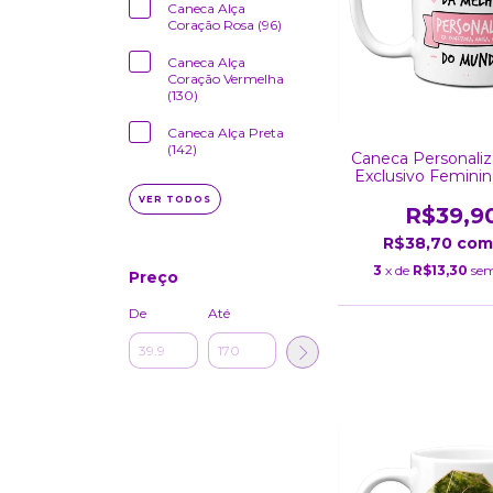
Caneca Alça
Coração Rosa (96)
Caneca Alça
Coração Vermelha
(130)
Caneca Alça Preta
(142)
Caneca Personali
Exclusivo Femini
Foto)
VER TODOS
R$39,9
R$38,70
com
3
x de
R$13,30
sem
Preço
De
Até