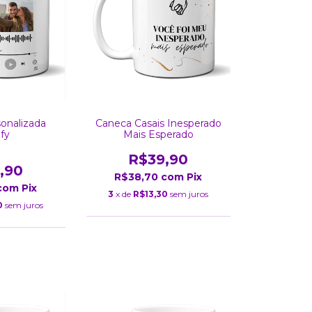
onalizada
Caneca Casais Inesperado
ify
Mais Esperado
R$39,90
,90
R$38,70
com
Pix
com
Pix
3
x de
R$13,30
sem juros
0
sem juros