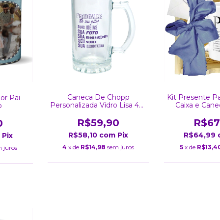
Caneca De Chopp
Kit Presente Pa
or Pai
Personalizada Vidro Lisa 475
Caixa e Cane
o
ml
Persona
R$59,90
R$67
0
R$58,10
com
Pix
R$64,99
Pix
4
x de
R$14,98
sem juros
5
x de
R$13,4
 juros