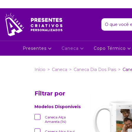
Presentes
Caneca
Copo Térmico
Início
>
Caneca
>
Caneca Dia Dos Pais
>
Cane
Filtrar por
Modelos Disponíveis
Caneca Alça
Amarela (14)
Caneca Alça Azul