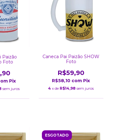
Caneca Pai Paizão SHOW
i Paizão
Foto
o Foto
R$59,90
,90
R$58,10
com
Pix
com
Pix
4
x de
R$14,98
sem juros
8
sem juros
ESGOTADO