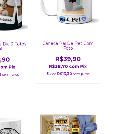
Caneca Pai De Pet Com
z Dia 3 Fotos
Foto
l
R$39,90
,90
R$38,70
com
Pix
com
Pix
3
x de
R$13,30
sem juros
8
sem juros