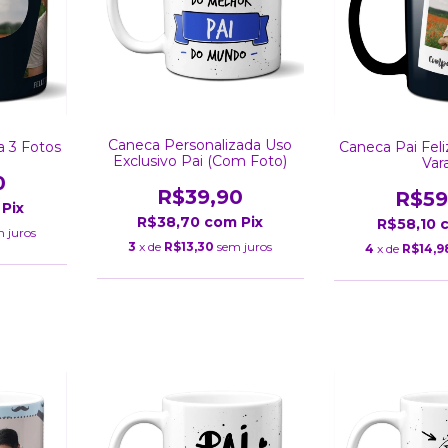
Caneca Personalizada Uso
a 3 Fotos
Caneca Pai Feli
Exclusivo Pai (Com Foto)
Vara
0
R$39,90
R$59
Pix
R$38,70
com
Pix
R$58,10
 juros
3
x de
R$13,30
sem juros
4
x de
R$14,9