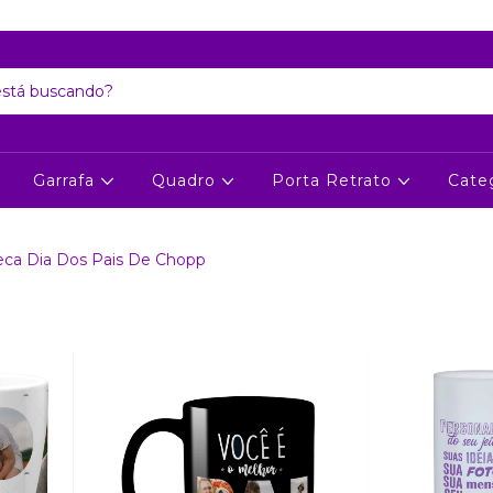
Atenção: Recesso de final de ano dia 24/12 até 06/01
Garrafa
Quadro
Porta Retrato
Cate
ca Dia Dos Pais De Chopp