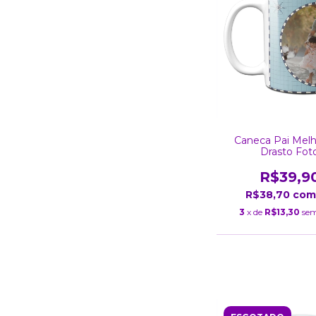
Caneca Pai Melh
Drasto Fot
R$39,9
R$38,70
com
3
x de
R$13,30
sem