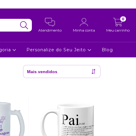
0
Atendimento
Minha conta
Meu carrinho
goria
Personalize do Seu Jeito
Blog