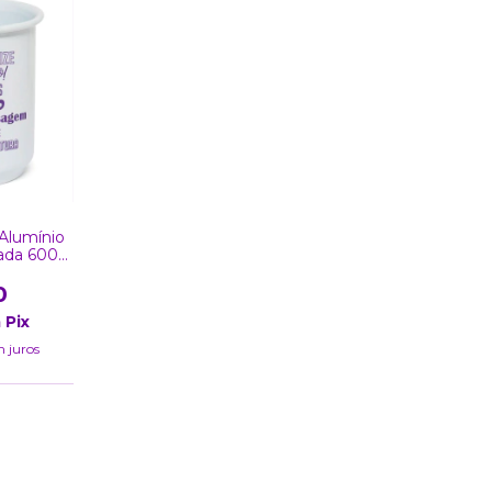
Alumínio
zada 600
0
m
Pix
 juros