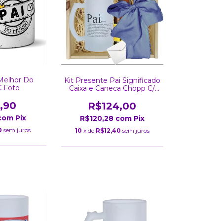
Melhor Do
Kit Presente Pai Significado
 Foto
Caixa e Caneca Chopp C/
Foto Personalizada
,90
R$124,00
com
Pix
R$120,28
com
Pix
0
sem juros
10
x de
R$12,40
sem juros