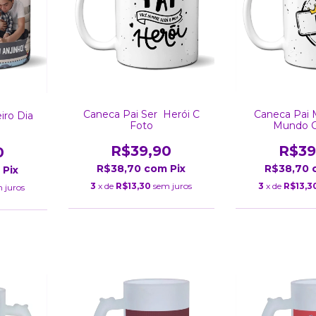
Caneca Pai Ser Herói C
Caneca Pai 
iro Dia
Foto
Mundo C
R$39,90
R$39
0
R$38,70
com
Pix
R$38,70
Pix
3
x de
R$13,30
sem juros
3
x de
R$13,3
 juros