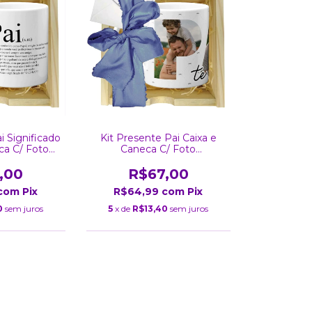
i Significado
Kit Presente Pai Caixa e
ca C/ Foto
Caneca C/ Foto
lizada
Personalizada
,00
R$67,00
com
Pix
R$64,99
com
Pix
0
sem juros
5
x de
R$13,40
sem juros