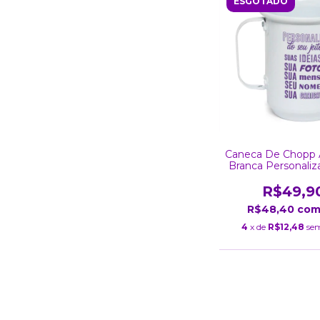
ESGOTADO
Caneca De Chopp 
Branca Personali
Ml
R$49,9
R$48,40
co
4
x de
R$12,48
sem