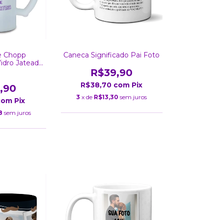
e Chopp
Caneca Significado Pai Foto
Vidro Jateado
Ml
R$39,90
R$38,70
com
Pix
,90
3
x de
R$13,30
sem juros
com
Pix
8
sem juros