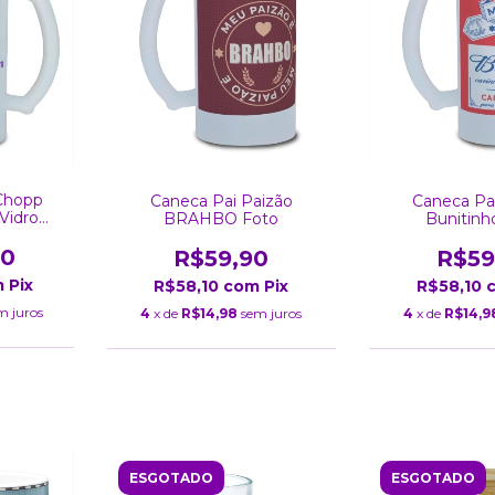
Chopp
Caneca Pai Paizão
Caneca Pa
Vidro
BRAHBO Foto
Bunitinh
 ML
00
R$59,90
R$59
m
Pix
R$58,10
com
Pix
R$58,10
m juros
4
x de
R$14,98
sem juros
4
x de
R$14,9
ESGOTADO
ESGOTADO