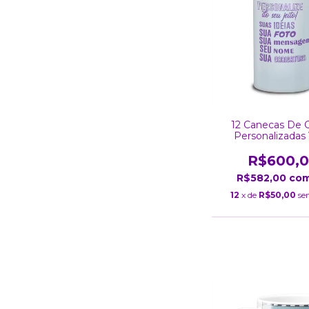
12 Canecas De 
Personalizadas 
Jateado 475
R$600,
R$582,00
co
12
x de
R$50,00
se