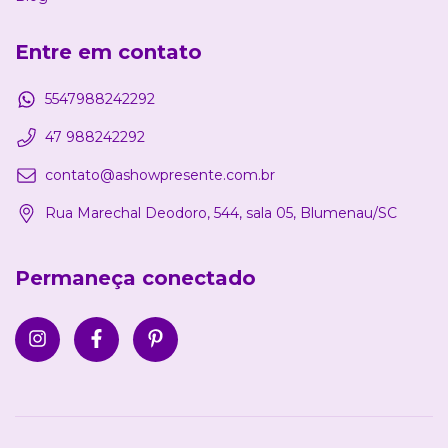
Entre em contato
5547988242292
47 988242292
contato@ashowpresente.com.br
Rua Marechal Deodoro, 544, sala 05, Blumenau/SC
Permaneça conectado