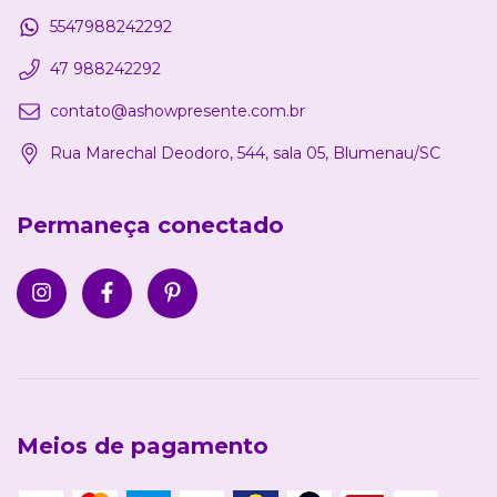
5547988242292
47 988242292
contato@ashowpresente.com.br
Rua Marechal Deodoro, 544, sala 05, Blumenau/SC
Permaneça conectado
Meios de pagamento