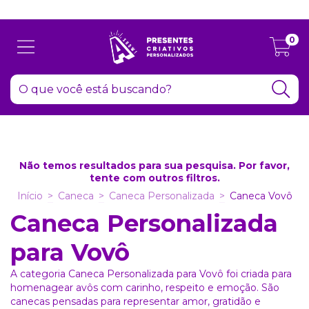
Atenção: Recesso de final de ano dia 24/12 até 06/01
0
Não temos resultados para sua pesquisa. Por favor,
tente com outros filtros.
Início
>
Caneca
>
Caneca Personalizada
>
Caneca Vovô
Caneca Personalizada
para Vovô
A categoria Caneca Personalizada para Vovô foi criada para
homenagear avôs com carinho, respeito e emoção. São
canecas pensadas para representar amor, gratidão e