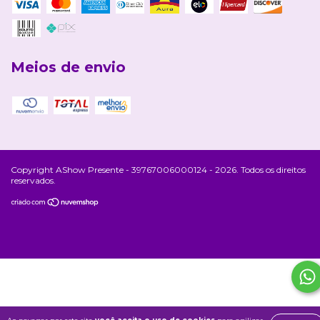
Meios de envio
Copyright AShow Presente - 39767006000124 - 2026. Todos os direitos
reservados.