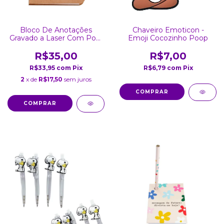
Bloco De Anotações
Chaveiro Emoticon -
Gravado a Laser Com Post
Emoji Cocozinho Poop
It E Caneta
R$35,00
R$7,00
R$33,95
com
Pix
R$6,79
com
Pix
2
x de
R$17,50
sem juros