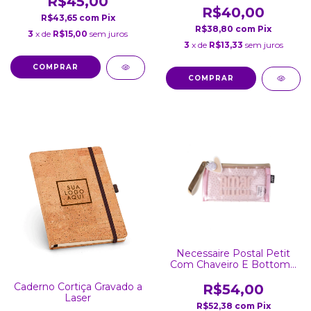
R$45,00
R$40,00
R$43,65
com
Pix
R$38,80
com
Pix
3
x de
R$15,00
sem juros
3
x de
R$13,33
sem juros
Necessaire Postal Petit
Com Chaveiro E Bottom -
Desejar O Bem Amor
Caderno Cortiça Gravado a
R$54,00
Laser
R$52,38
com
Pix