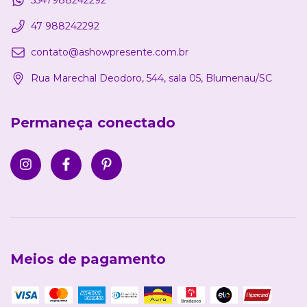
5547988242292
47 988242292
contato@ashowpresente.com.br
Rua Marechal Deodoro, 544, sala 05, Blumenau/SC
Permaneça conectado
Meios de pagamento