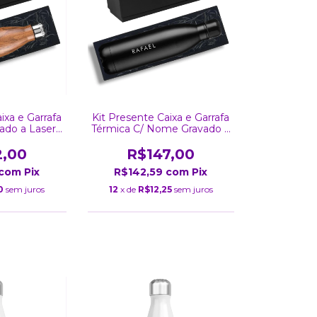
ixa e Garrafa
Kit Presente Caixa e Garrafa
ado a Laser
Térmica C/ Nome Gravado a
adeira
Laser Inox 750 Ml
2,00
R$147,00
com
Pix
R$142,59
com
Pix
0
sem juros
12
x de
R$12,25
sem juros