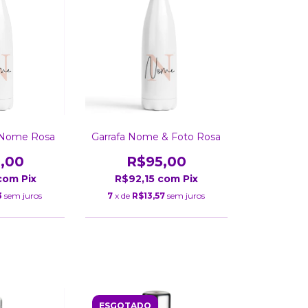
al Nome Rosa
Garrafa Nome & Foto Rosa
,00
R$95,00
com
Pix
R$92,15
com
Pix
3
sem juros
7
x de
R$13,57
sem juros
ESGOTADO