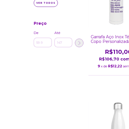
VER TODOS
Preço
De
Até
Garrafa Aço Inox T
Copo Personalizad
R$110,0
R$106,70
co
9
x de
R$12,22
sem