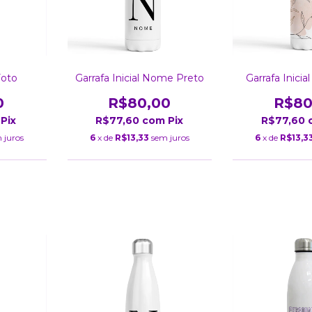
Foto
Garrafa Inicial Nome Preto
Garrafa Inicia
0
R$80,00
R$80
Pix
R$77,60
com
Pix
R$77,60
 juros
6
x de
R$13,33
sem juros
6
x de
R$13,3