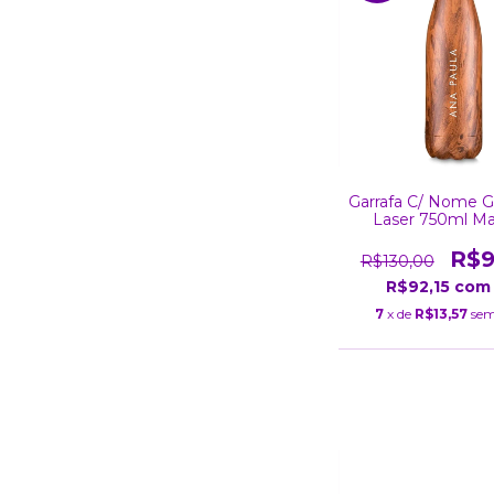
Garrafa C/ Nome G
Laser 750ml Ma
R$9
R$130,00
R$92,15
com
7
x de
R$13,57
sem