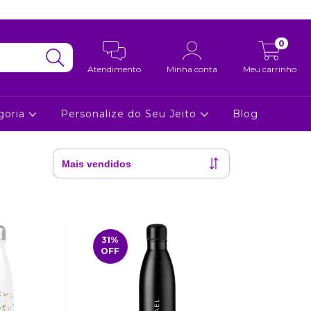
0
Atendimento
Minha conta
Meu carrinho
goria
Personalize do Seu Jeito
Blog
31
%
OFF