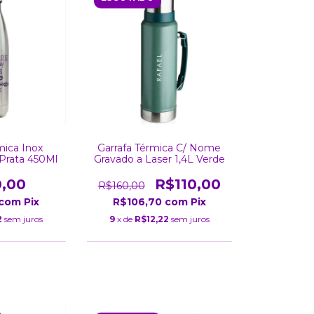
mica Inox
Garrafa Térmica C/ Nome
 Prata 450Ml
Gravado a Laser 1,4L Verde
0,00
R$110,00
R$160,00
com
Pix
R$106,70
com
Pix
2
sem juros
9
x de
R$12,22
sem juros