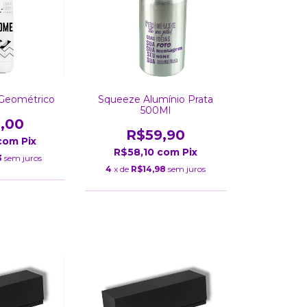
l Geométrico
Squeeze Alumínio Prata
500Ml
,00
R$59,90
com
Pix
R$58,10
com
Pix
3
sem juros
4
x de
R$14,98
sem juros