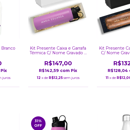
 Branco
Kit Presente Caixa e Garrafa
Kit Presente Ca
Térmica C/ Nome Gravado a
C/ Nome Grav
Lase Lilás Inox Parede
750ml M
Dupla Tampa 800Ml
0
R$147,00
R$13
Pix
R$142,59
com
Pix
R$128,04
 juros
12
x de
R$12,25
sem juros
11
x de
R$12,0
31
%
OFF