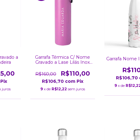
ravado a
Garrafa Térmica C/ Nome
Garrafa Nome 
deira
Gravado a Lase Lilás Inox
Parede Dupla Tampa 800Ml
R$11
5,00
R$110,00
R$160,00
R$106,70
Pix
R$106,70
com
Pix
9
x de
R$12,2
 juros
9
x de
R$12,22
sem juros