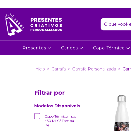
Presentes
Caneca
Copo Térmico
Início
>
Garrafa
>
Garrafa Personalizada
>
Gar
Filtrar por
Modelos Disponíveis
Copo Térmico Inox
450 Ml C/ Tampa
(6)