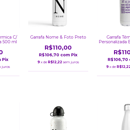
érmica C/
Garrafa Nome & Foto Preto
Garrafa Tér
a 500 ml
Personalizada 
R$110,00
0
R$11
R$106,70
com
Pix
m
Pix
R$106,70
9
x de
R$12,22
sem juros
 juros
9
x de
R$12,2