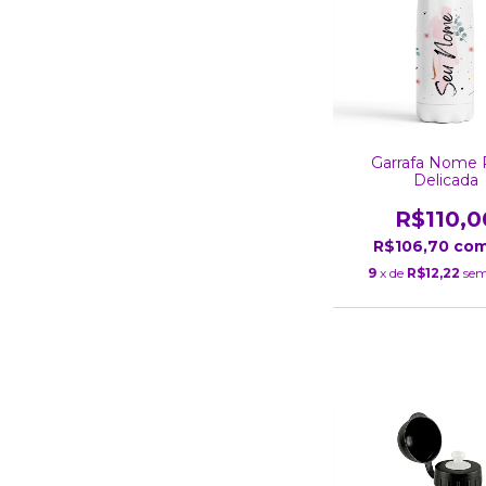
Garrafa Nome 
Delicada
R$110,0
R$106,70
co
9
x de
R$12,22
sem