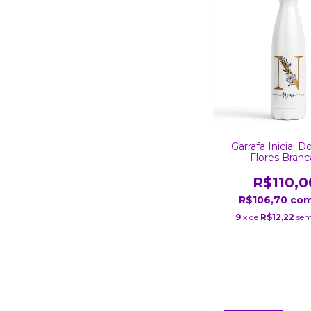
Garrafa Inicial 
Flores Branc
R$110,0
R$106,70
co
9
x de
R$12,22
sem