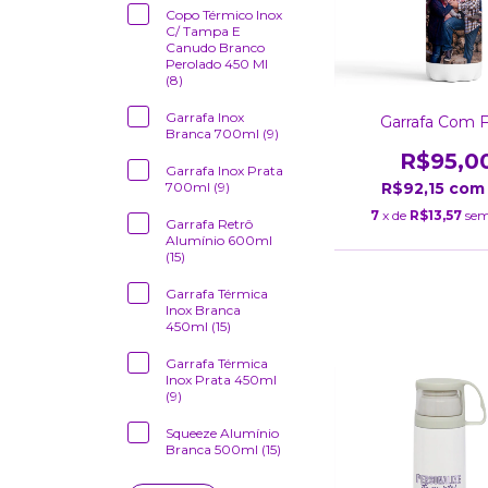
Copo Térmico Inox
C/ Tampa E
Canudo Branco
Perolado 450 Ml
(8)
Garrafa Inox
Garrafa Com 
Branca 700ml (9)
R$95,0
Garrafa Inox Prata
R$92,15
com
700ml (9)
7
x de
R$13,57
sem
Garrafa Retrô
Alumínio 600ml
(15)
Garrafa Térmica
Inox Branca
450ml (15)
Garrafa Térmica
Inox Prata 450ml
(9)
Squeeze Alumínio
Branca 500ml (15)