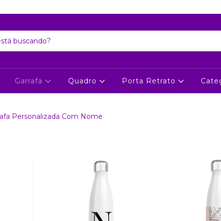
Atenção: Recesso de final de ano dia 24/12 até 06/01
Garrafa
Quadro
Porta Retrato
Cate
rafa Personalizada Com Nome