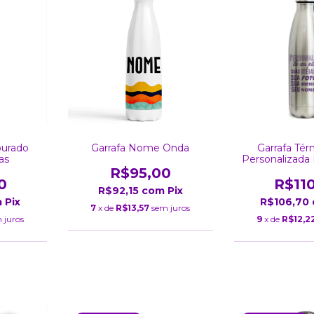
Dourado
Garrafa Nome Onda
Garrafa Tér
as
Personalizada
R$95,00
0
R$11
R$92,15
com
Pix
m
Pix
R$106,70
7
x de
R$13,57
sem juros
 juros
9
x de
R$12,2