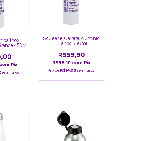
Squeeze Garrafa Alumínio
mica Inox
Branco 750ml
Branca 450Ml
R$59,90
0,00
R$58,10
com
Pix
com
Pix
4
x de
R$14,98
sem juros
2
sem juros