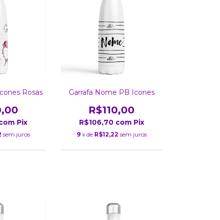
Icones Rosas
Garrafa Nome PB Icones
0,00
R$110,00
com
Pix
R$106,70
com
Pix
2
sem juros
9
x de
R$12,22
sem juros