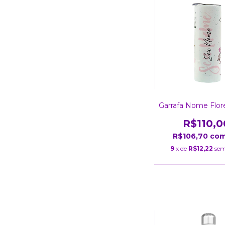
Garrafa Nome Flor
R$110,0
R$106,70
co
9
x de
R$12,22
sem