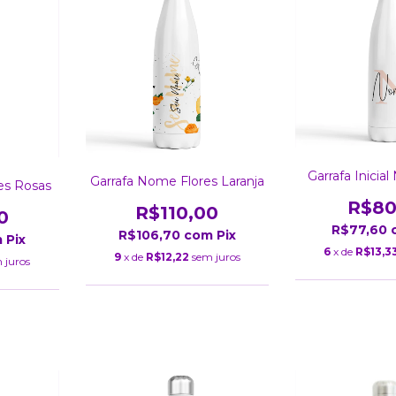
Garrafa Inici
Garrafa Nome Flores Laranja
es Rosas
R$80
R$110,00
0
R$77,60
R$106,70
com
Pix
m
Pix
6
x de
R$13,3
9
x de
R$12,22
sem juros
 juros