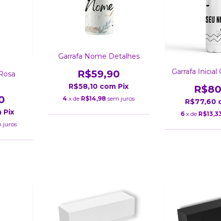
Garrafa Nome Detalhes
Garrafa Inicia
R$59,90
Rosa
R$58,10
com
Pix
R$80
0
4
x de
R$14,98
sem juros
R$77,60
m
Pix
6
x de
R$13,3
 juros