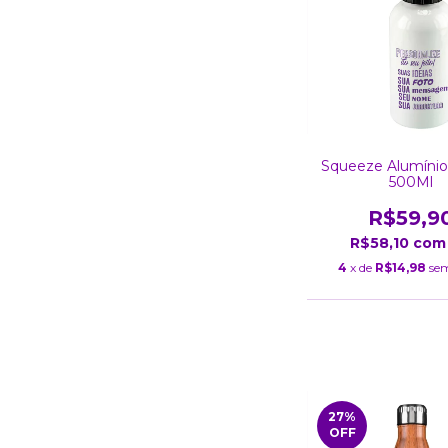
Squeeze Alumínio
500Ml
R$59,9
R$58,10
com
4
x de
R$14,98
sem
27
%
OFF