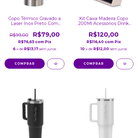
Copo Térmico Gravado a
Kit Caixa Madeira Copo
Laser Inox Preto Com
200Ml Acessórios Drink
Tampa 502ML
Personalizado Gravado
R$79,00
R$120,00
R$99,00
R$76,63
com
Pix
R$116,40
com
Pix
6
x de
R$13,17
sem juros
10
x de
R$12,00
sem juros