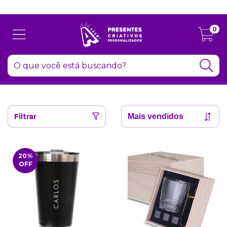
Atenção: Recesso de final de ano dia 24/12 até 06/01
0
Filtrar
20
%
OFF