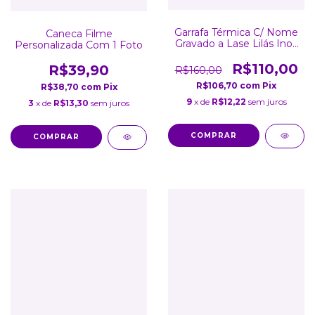
Garrafa Térmica C/ Nome
Caneca Filme
Gravado a Lase Lilás Inox
Personalizada Com 1 Foto
Parede Dupla Tampa
800Ml
R$110,00
R$39,90
R$160,00
R$106,70
com
Pix
R$38,70
com
Pix
9
x de
R$12,22
sem juros
3
x de
R$13,30
sem juros
COMPRAR