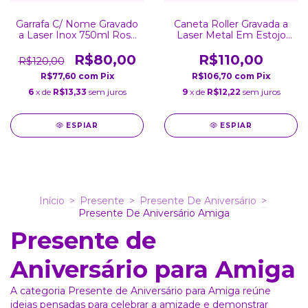
Garrafa C/ Nome Gravado
Caneta Roller Gravada a
a Laser Inox 750ml Rosa
Laser Metal Em Estojo
Fosca
Almofadado
R$80,00
R$110,00
R$120,00
R$77,60
com
Pix
R$106,70
com
Pix
6
x de
R$13,33
sem juros
9
x de
R$12,22
sem juros
ESPIAR
ESPIAR
Início
>
Presente
>
Presente De Aniversário
>
Presente De Aniversário Amiga
Presente de
Aniversário para Amiga
A categoria Presente de Aniversário para Amiga reúne
ideias pensadas para celebrar a amizade e demonstrar