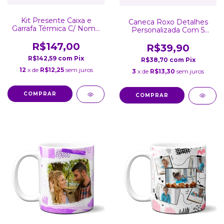
Kit Presente Caixa e
Caneca Roxo Detalhes
Garrafa Térmica C/ Nome
Personalizada Com 5
Gravado a Lase Lilás Inox
Fotos
Parede Dupla Tampa
R$147,00
R$39,90
800Ml
R$142,59
com
Pix
R$38,70
com
Pix
12
x de
R$12,25
sem juros
3
x de
R$13,30
sem juros
COMPRAR