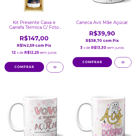
Kit Presente Caixa e
Caneca Avó Mãe Açúcar
Garrafa Térmica C/ Foto
Inox Personalizada Branca
R$39,90
450Ml
R$147,00
R$38,70
com
Pix
R$142,59
com
Pix
3
x de
R$13,30
sem juros
12
x de
R$12,25
sem juros
COMPRAR