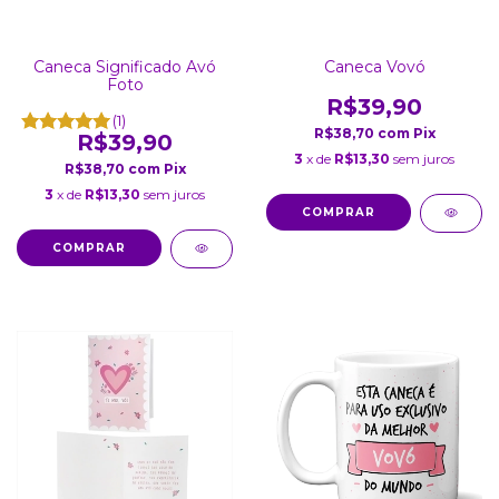
Caneca Significado Avó
Caneca Vovó
Foto
R$39,90
(1)
R$38,70
com
Pix
R$39,90
3
x de
R$13,30
sem juros
R$38,70
com
Pix
3
x de
R$13,30
sem juros
COMPRAR
COMPRAR