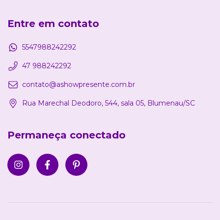
Entre em contato
5547988242292
47 988242292
contato@ashowpresente.com.br
Rua Marechal Deodoro, 544, sala 05, Blumenau/SC
Permaneça conectado