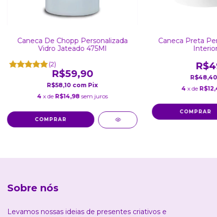
Caneca De Chopp Personalizada
Caneca Preta Per
Vidro Jateado 475Ml
Interio
(2)
R$4
R$59,90
R$48,4
R$58,10
com
Pix
4
x de
R$12
4
x de
R$14,98
sem juros
Sobre nós
Levamos nossas ideias de presentes criativos e