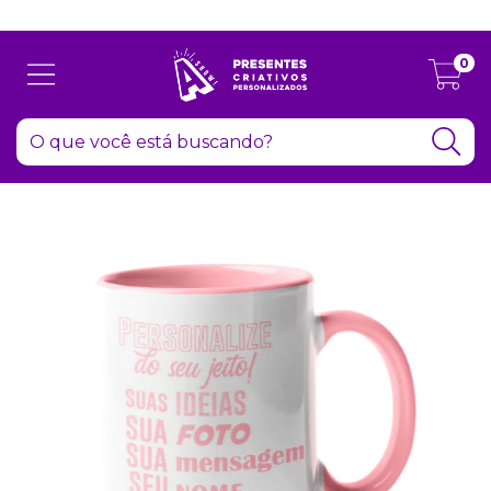
Atenção: Recesso de final de ano dia 24/12 até 06/01
0