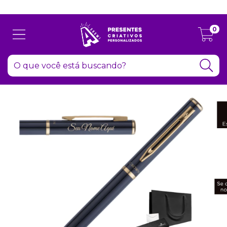
Atenção: Recesso de final de ano dia 24/12 até 06/01
0