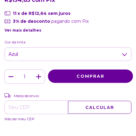
11
x de
R$12,64
sem juros
3% de desconto
pagando com Pix
Ver mais detalhes
Cor da tinta
ALTERAR CEP
Entregas para o CEP:
Meios de envio
CALCULAR
Não sei meu CEP