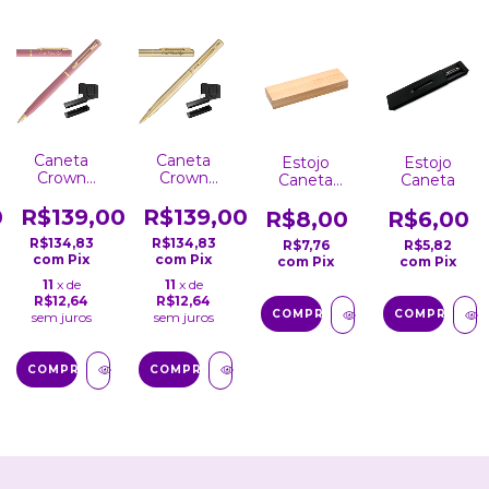
Caneta
Caneta
Estojo
Estojo
Crown
Crown
Caneta
Caneta
Nude
Ouro
Papel
a
Personalizada
Personalizada
0
R$139,00
R$139,00
Estampa
R$8,00
R$6,00
Gravação
Gravação
Bambu
R$134,83
R$134,83
R$7,76
R$5,82
Nome
Nome
com
Pix
com
Pix
com
Pix
com
Pix
Logo
Logo
Luxo Cap
Luxo Cap
11
x de
11
x de
R$12,64
R$12,64
sem juros
sem juros
COMPRAR
COMPRAR