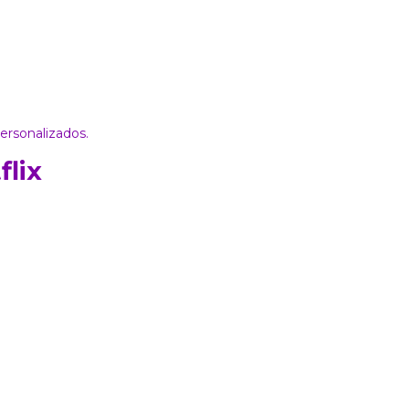
ersonalizados
.
lix