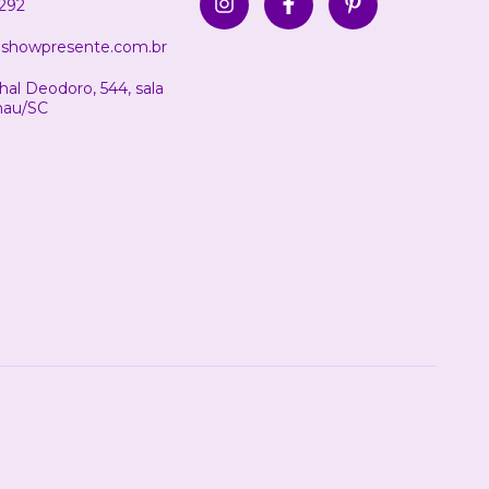
292
showpresente.com.br
al Deodoro, 544, sala
nau/SC