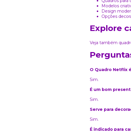
Quadros para 
Modelos criati
Design moder
Opções decora
Explore c
Veja também
quadr
Perguntas
O Quadro Netflix 
Sim.
É um bom presente
Sim.
Serve para decora
Sim.
É indicado para ca