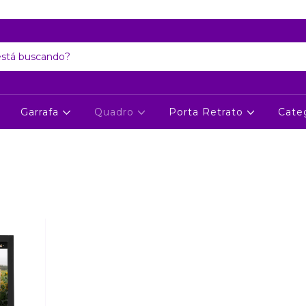
Atenção: Recesso de final de ano dia 24/12 até 06/01
Garrafa
Quadro
Porta Retrato
Cate