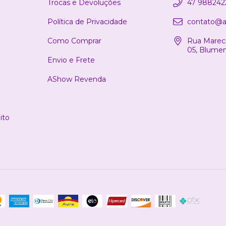
Trocas e Devoluções
47 988242
Política de Privacidade
contato@a
Como Comprar
Rua Marech
05, Blume
Envio e Frete
AShow Revenda
ito