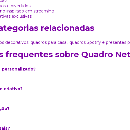
casal
vos e divertidos
no inspirado em streaming
tivas exclusivas
ategorias relacionadas
os decorativos
,
quadros para casal
,
quadros Spotify
e
presentes p
 frequentes sobre Quadro Netf
é personalizado?
 criativo?
ção?
sais?