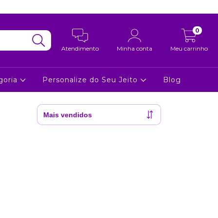
0
Atendimento
Minha conta
Meu carrinho
goria
Personalize do Seu Jeito
Blog