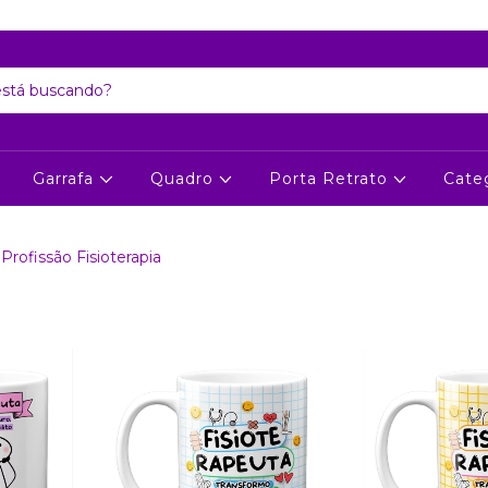
Atenção: Recesso de final de ano dia 24/12 até 06/01
Garrafa
Quadro
Porta Retrato
Cate
Profissão Fisioterapia