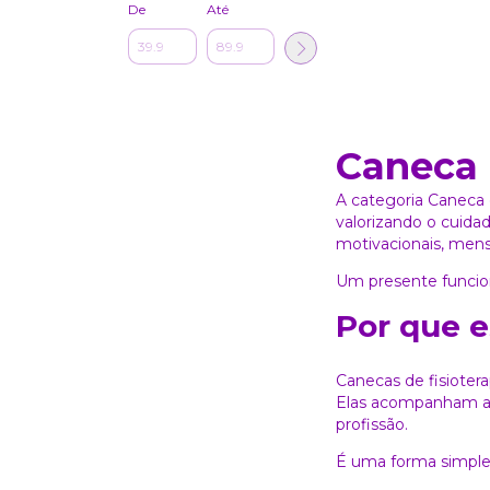
De
Até
Caneca 
A categoria Caneca 
valorizando o cuida
motivacionais, men
Um presente funcion
Por que e
Canecas de fisiotera
Elas acompanham a r
profissão.
É uma forma simple