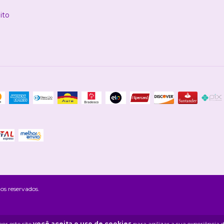
ito
os reservados.
or este site
você aceita o uso de cookies
para agilizar a sua experiência