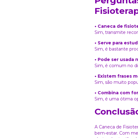
Pergunta
Fisiotera
• Caneca de fisio
Sim, transmite reco
• Serve para estu
Sim, é bastante pro
• Pode ser usada n
Sim, é comum no dia
• Existem frases m
Sim, são muito popu
• Combina com fo
Sim, é uma ótima o
Conclusã
A Caneca de Fisiote
bem-estar. Com mensa