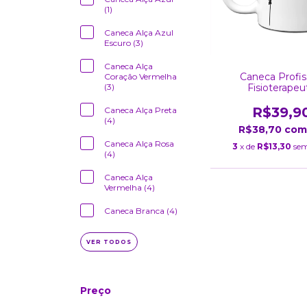
(1)
Caneca Alça Azul
Escuro (3)
Caneca Alça
Caneca Profi
Coração Vermelha
Fisioterapeu
(3)
R$39,9
Caneca Alça Preta
(4)
R$38,70
com
Caneca Alça Rosa
3
x de
R$13,30
sem
(4)
Caneca Alça
Vermelha (4)
Caneca Branca (4)
VER TODOS
Preço