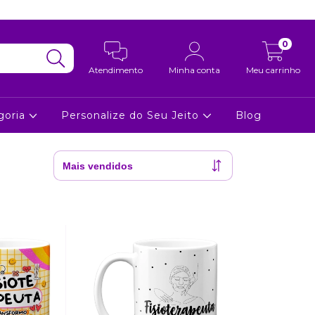
0
Atendimento
Minha conta
Meu carrinho
goria
Personalize do Seu Jeito
Blog