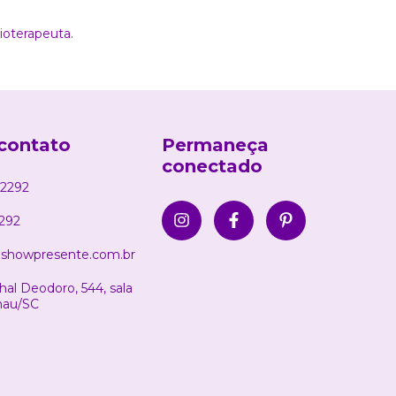
ioterapeuta.
contato
Permaneça
conectado
2292
292
showpresente.com.br
al Deodoro, 544, sala
nau/SC