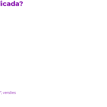
dicada?
"
, versões