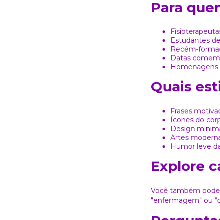
Para quem
Fisioterapeuta
Estudantes de 
Recém-forma
Datas comemo
Homenagens pr
Quais est
Frases motivac
Ícones do co
Design minima
Artes modern
Humor leve da
Explore c
Você também pode 
"enfermagem"
ou
"