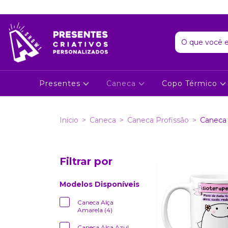
Presentes
Caneca
Copo Térmico
Início
>
Caneca
>
Caneca Profissão
>
Caneca 
Filtrar por
Modelos Disponíveis
Caneca Alça
Amarela (4)
Caneca Alça Azul