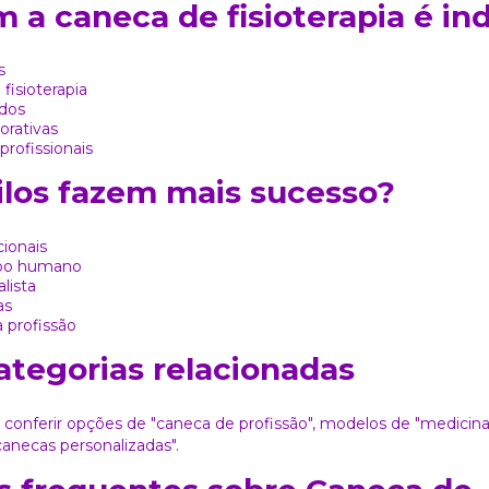
 a caneca de fisioterapia é in
s
fisioterapia
dos
rativas
ofissionais
ilos fazem mais sucesso?
ionais
rpo humano
lista
as
 profissão
ategorias relacionadas
conferir opções de
"caneca de profissão"
, modelos de
"medicina
canecas personalizadas"
.