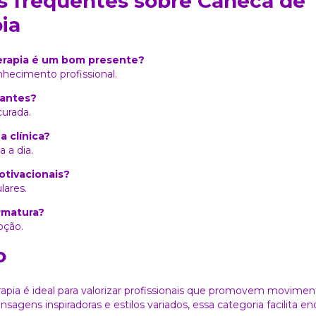
s frequentes sobre Caneca de
pia
terapia é um bom presente?
nhecimento profissional.
dantes?
curada.
a clínica?
 a dia.
otivacionais?
lares.
rmatura?
pção.
o
rapia é ideal para valorizar profissionais que promovem movimen
gens inspiradoras e estilos variados, essa categoria facilita en