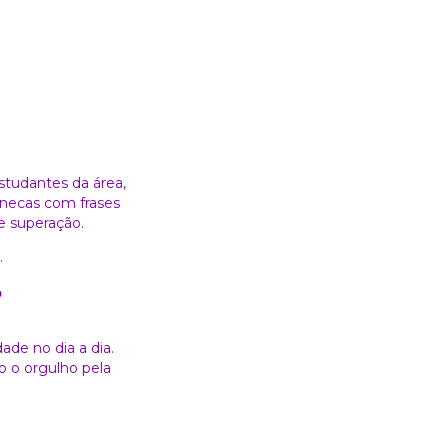
studantes da área,
anecas com frases
e superação.
.
?
ade no dia a dia.
o o orgulho pela