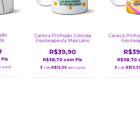
ssão
Caneca Profissão Colorida
Caneca Profis
ta
Fisioterapeuta Masculino
Fisioter
0
R$39,90
R$39
Pix
R$38,70
com
Pix
R$38,70
 juros
3
x de
R$13,30
sem juros
3
x de
R$13,3