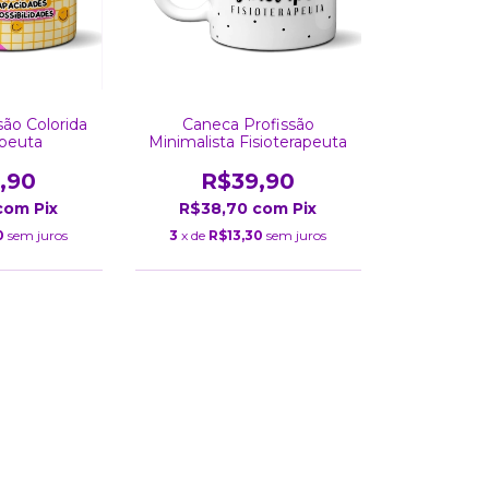
são Colorida
Caneca Profissão
apeuta
Minimalista Fisioterapeuta
,90
R$39,90
com
Pix
R$38,70
com
Pix
0
sem juros
3
x de
R$13,30
sem juros