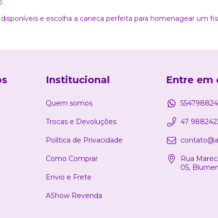
o.
 disponíveis e escolha a caneca perfeita para homenagear um fis
os
Institucional
Entre em 
Quem somos
554798824
Trocas e Devoluções
47 988242
Política de Privacidade
contato@a
Como Comprar
Rua Marech
05, Blume
Envio e Frete
AShow Revenda