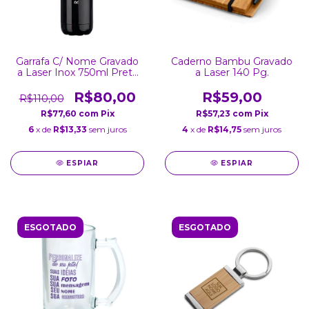
Garrafa C/ Nome Gravado
Caderno Bambu Gravado
a Laser Inox 750ml Preta
a Laser 140 Pg.
Brilhante
R$80,00
R$59,00
R$110,00
R$77,60
com
Pix
R$57,23
com
Pix
6
x de
R$13,33
sem juros
4
x de
R$14,75
sem juros
ESPIAR
ESPIAR
ESGOTADO
ESGOTADO