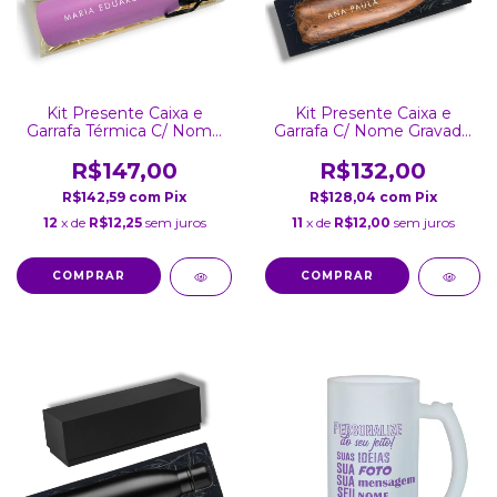
Kit Presente Caixa e
Kit Presente Caixa e
Garrafa Térmica C/ Nome
Garrafa C/ Nome Gravado
Gravado a Lase Lilás Inox
a Laser 750ml Madeira
Parede Dupla Tampa
R$147,00
R$132,00
800Ml
R$142,59
com
Pix
R$128,04
com
Pix
12
x de
R$12,25
sem juros
11
x de
R$12,00
sem juros