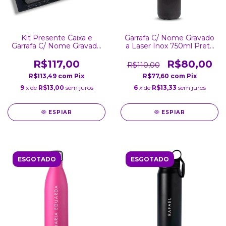
Kit Presente Caixa e
Garrafa C/ Nome Gravado
Garrafa C/ Nome Gravado
a Laser Inox 750ml Preta
a Laser Inox 750ml Preta
Fosca
Brilhante
R$117,00
R$80,00
R$110,00
R$113,49
com
Pix
R$77,60
com
Pix
9
x de
R$13,00
sem juros
6
x de
R$13,33
sem juros
ESPIAR
ESPIAR
ESGOTADO
ESGOTADO