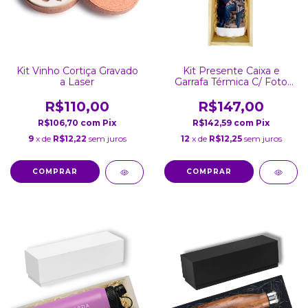
Kit Vinho Cortiça Gravado
Kit Presente Caixa e
a Laser
Garrafa Térmica C/ Foto
Inox Personalizada Branca
450Ml
R$110,00
R$147,00
R$106,70
com
Pix
R$142,59
com
Pix
9
x de
R$12,22
sem juros
12
x de
R$12,25
sem juros