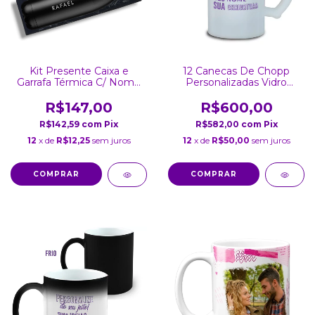
Kit Presente Caixa e
12 Canecas De Chopp
Garrafa Térmica C/ Nome
Personalizadas Vidro
Gravado a Laser Inox 750
Jateado 475 ML
Ml
R$147,00
R$600,00
R$142,59
com
Pix
R$582,00
com
Pix
12
x de
R$12,25
sem juros
12
x de
R$50,00
sem juros