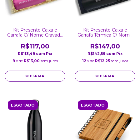
Kit Presente Caixa e
Kit Presente Caixa e
Garrafa C/ Nome Gravado
Garrafa Térmica C/ Nome
a Laser Inox 750ml Rosa
Gravado a Laser Preta
Fosca
Inox Parede Dupla Tampa
R$117,00
R$147,00
800Ml
R$113,49
com
Pix
R$142,59
com
Pix
9
x de
R$13,00
sem juros
12
x de
R$12,25
sem juros
ESPIAR
ESPIAR
ESGOTADO
ESGOTADO