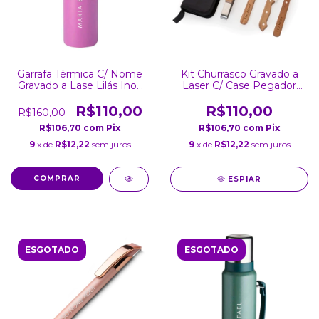
Garrafa Térmica C/ Nome
Kit Churrasco Gravado a
Gravado a Lase Lilás Inox
Laser C/ Case Pegador
Parede Dupla Tampa
Garfo Faca Espátula
800Ml
R$110,00
R$110,00
R$160,00
R$106,70
com
Pix
R$106,70
com
Pix
9
x de
R$12,22
sem juros
9
x de
R$12,22
sem juros
ESPIAR
ESGOTADO
ESGOTADO