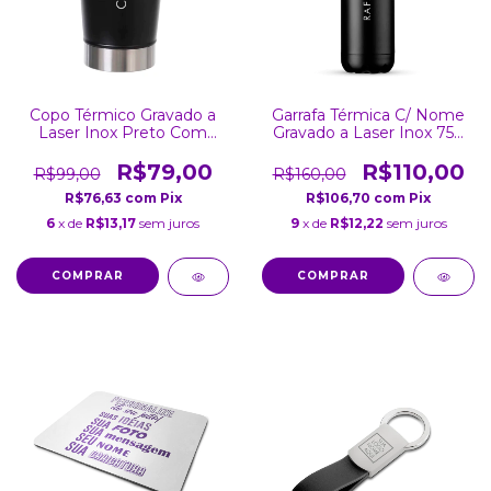
Copo Térmico Gravado a
Garrafa Térmica C/ Nome
Laser Inox Preto Com
Gravado a Laser Inox 750
Tampa 502ML
Ml
R$79,00
R$110,00
R$99,00
R$160,00
R$76,63
com
Pix
R$106,70
com
Pix
6
x de
R$13,17
sem juros
9
x de
R$12,22
sem juros