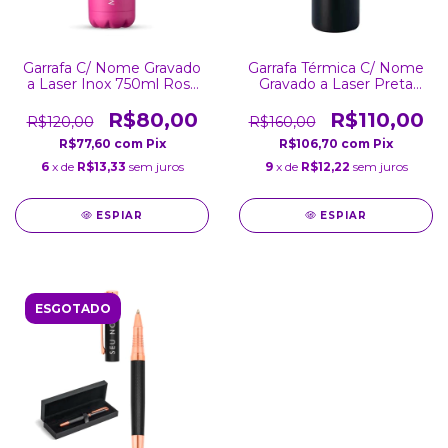
Garrafa C/ Nome Gravado
Garrafa Térmica C/ Nome
a Laser Inox 750ml Rosa
Gravado a Laser Preta
Fosca
Inox Parede Dupla Tampa
800Ml
R$80,00
R$110,00
R$120,00
R$160,00
R$77,60
com
Pix
R$106,70
com
Pix
6
x de
R$13,33
sem juros
9
x de
R$12,22
sem juros
ESPIAR
ESPIAR
ESGOTADO