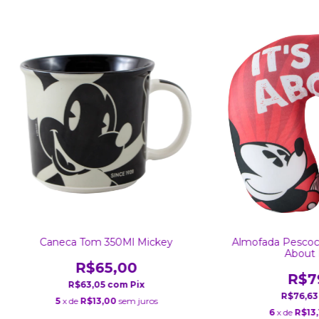
Caneca Tom 350Ml Mickey
Almofada Pescoco
About 
R$65,00
R$7
R$63,05
com
Pix
R$76,6
5
x de
R$13,00
sem juros
6
x de
R$13,