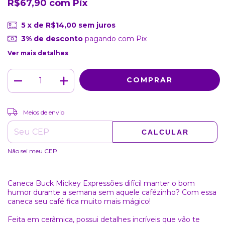
R$67,90
com
Pix
5
x de
R$14,00
sem juros
3% de desconto
pagando com Pix
Ver mais detalhes
ALTERAR CEP
Entregas para o CEP:
Meios de envio
CALCULAR
Não sei meu CEP
Caneca Buck Mickey Expressões difícil manter o bom
humor durante a semana sem aquele cafézinho? Com essa
caneca seu café fica muito mais mágico!
Feita em cerâmica, possui detalhes incríveis que vão te