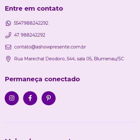
Entre em contato
5547988242292
47 988242292
contato@ashowpresente.com.br
Rua Marechal Deodoro, 544, sala 05, Blumenau/SC
Permaneça conectado