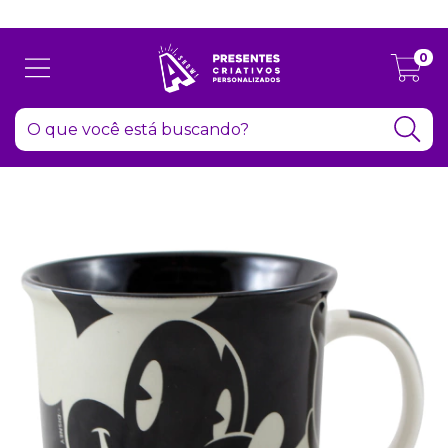
Atenção: Recesso de final de ano dia 24/12 até 06/01
0