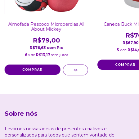
Almofada Pescoco Microperolas All
Caneca Buck Mi
About Mickey
R$7
R$79,00
R$67,9
R$76,63
com
Pix
5
x de
R$14,
6
x de
R$13,17
sem juros
Sobre nós
Levamos nossas ideias de presentes criativos e
personalizados para todos que sentem vontade de