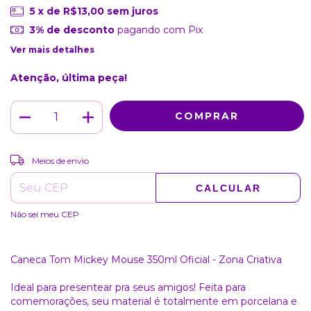
5
x de
R$13,00
sem juros
3% de desconto
pagando com Pix
Ver mais detalhes
Atenção, última peça!
ALTERAR CEP
Entregas para o CEP:
Meios de envio
CALCULAR
Não sei meu CEP
Caneca Tom Mickey Mouse 350ml Oficial - Zona Criativa
Ideal para presentear pra seus amigos! Feita para
comemorações, seu material é totalmente em porcelana e