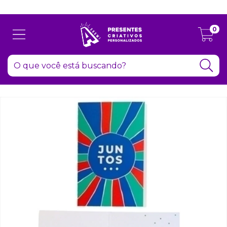
Atenção: Recesso de final de ano dia 24/12 até 06/01
0