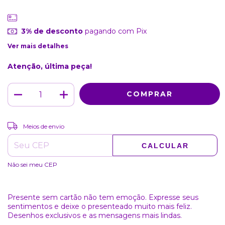
3% de desconto
pagando com Pix
Ver mais detalhes
Atenção, última peça!
ALTERAR CEP
Entregas para o CEP:
Meios de envio
CALCULAR
Não sei meu CEP
Presente sem cartão não tem emoção. Expresse seus
sentimentos e deixe o presenteado muito mais feliz.
Desenhos exclusivos e as mensagens mais lindas.