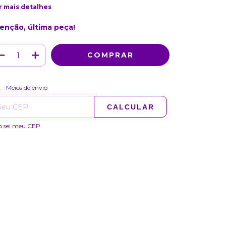
r mais detalhes
enção, última peça!
ALTERAR CEP
regas para o CEP:
Meios de envio
CALCULAR
o sei meu CEP