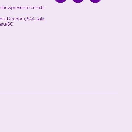
showpresente.com.br
al Deodoro, 544, sala
nau/SC