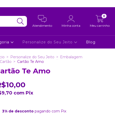
0
Atendimento
Minha conta
Meu carrinho
goria
Personalize do Seu Jeito
Blog
cio
>
Personalize do Seu Jeito
>
Embalagem
Cartão
>
Cartão Te Amo
artão Te Amo
R$10,00
$9,70
com
Pix
3% de desconto
pagando com Pix