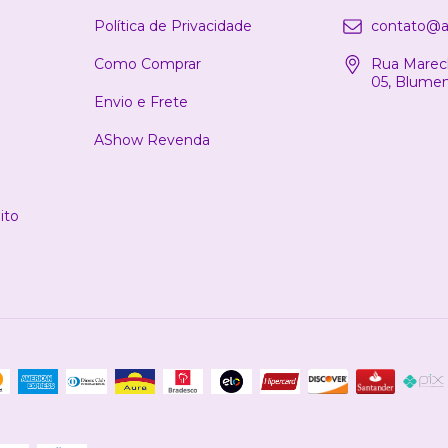
Política de Privacidade
contato@a
Como Comprar
Rua Marech
05, Blume
Envio e Frete
AShow Revenda
ito