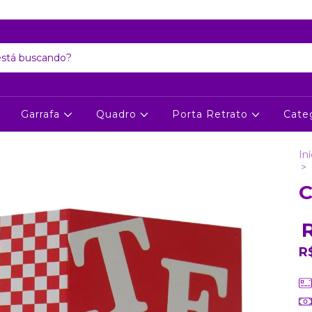
Atenção: Recesso de final de ano dia 24/12 até 06/01
Garrafa
Quadro
Porta Retrato
Cate
Iní
>
C
R