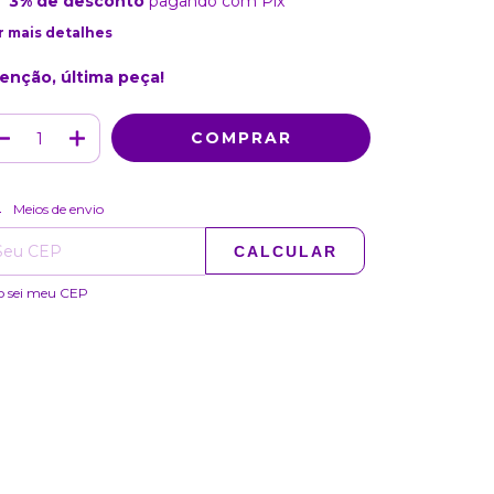
3% de desconto
pagando com Pix
r mais detalhes
enção, última peça!
ALTERAR CEP
regas para o CEP:
Meios de envio
CALCULAR
o sei meu CEP