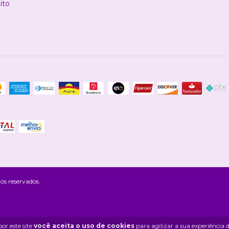
ito
os reservados.
or este site
você aceita o uso de cookies
para agilizar a sua experiência