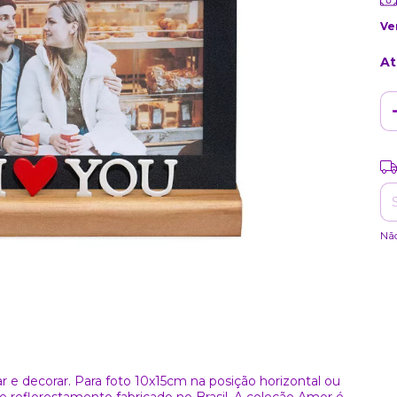
Ve
At
Ent
Nã
r e decorar. Para foto 10x15cm na posição horizontal ou