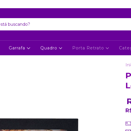
Atenção: Recesso de final de ano dia 24/12 até 06/01
Garrafa
Quadro
Porta Retrato
Cate
Iní
P
L
R