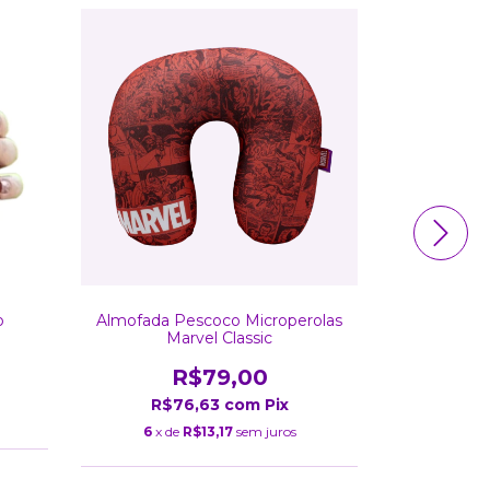
o
Almofada Pescoco Microperolas
Can
Marvel Classic
R$79,00
R$
R$76,63
com
Pix
7
x d
6
x de
R$13,17
sem juros