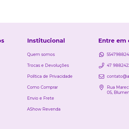
os
Institucional
Entre em 
Quem somos
554798824
Trocas e Devoluções
47 988242
Política de Privacidade
contato@a
Como Comprar
Rua Marech
05, Blume
Envio e Frete
AShow Revenda