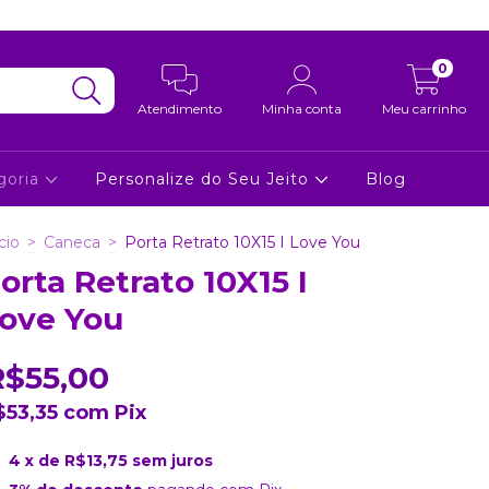
0
Atendimento
Minha conta
Meu carrinho
goria
Personalize do Seu Jeito
Blog
cio
>
Caneca
>
Porta Retrato 10X15 I Love You
orta Retrato 10X15 I
ove You
R$55,00
$53,35
com
Pix
4
x de
R$13,75
sem juros