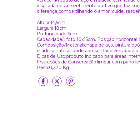
vertical. Produto de aço e madeira certificada 
inspirada nesse sentimento afetivo que faz co
diferença compartilhando o amor: cuide, respei
Altura:14,5cm
Largura:18cm
Profundidade:6cm
Capacidade:1 foto 10x15cm. Posição horizontal o
Composição/Material:chapa de aço, pintura epóx
madeira natural, pode apresentar diversidade de 
Dicas de Uso:produto indicado para áreas intern
Instruções de Conservação:limpar com pano lev
Peso:0,270 Kg