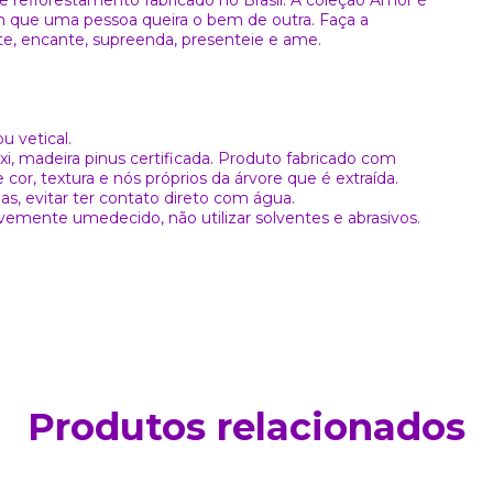
de reflorestamento fabricado no Brasil. A coleção Amor é
m que uma pessoa queira o bem de outra. Faça a
te, encante, supreenda, presenteie e ame.
u vetical.
i, madeira pinus certificada. Produto fabricado com
cor, textura e nós próprios da árvore que é extraída.
as, evitar ter contato direto com água.
emente umedecido, não utilizar solventes e abrasivos.
Produtos relacionados