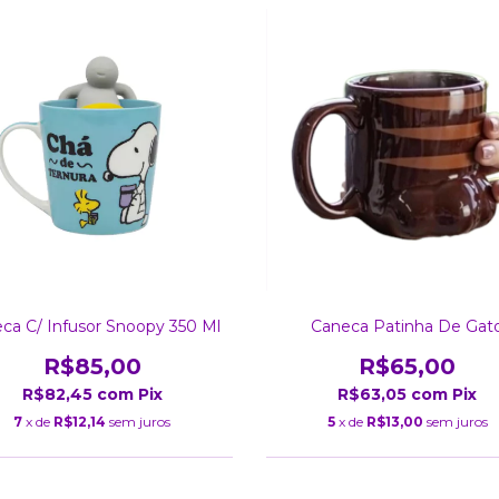
ca C/ Infusor Snoopy 350 Ml
Caneca Patinha De Gat
R$85,00
R$65,00
R$82,45
com
Pix
R$63,05
com
Pix
7
x de
R$12,14
sem juros
5
x de
R$13,00
sem juros