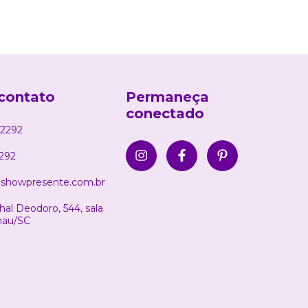
contato
Permaneça
conectado
2292
292
showpresente.com.br
al Deodoro, 544, sala
nau/SC