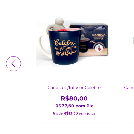
 Hogwarts
Caneca C/Infusor Celebre
Cane
Ml
R$80,00
0
R$77,60
com
Pix
m
Pix
6
x de
R$13,33
sem juros
 juros