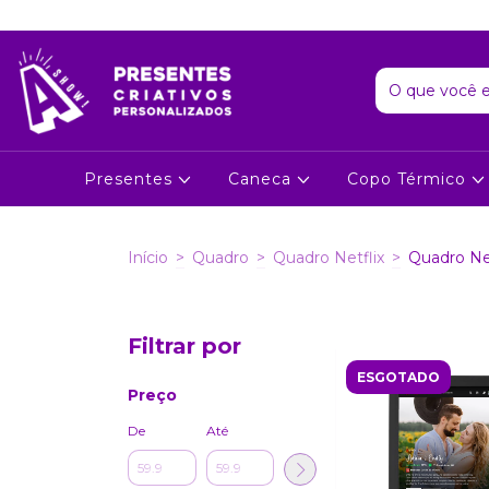
Presentes
Caneca
Copo Térmico
Início
>
Quadro
>
Quadro Netflix
>
Quadro Net
Filtrar por
ESGOTADO
Preço
De
Até