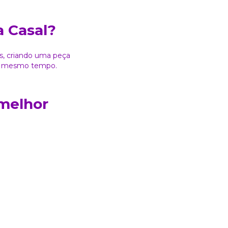
a Casal?
os, criando uma peça
 ao mesmo tempo.
 melhor