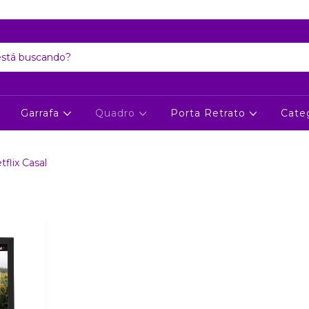
Atenção: Recesso de final de ano dia 24/12 até 06/01
Garrafa
Quadro
Porta Retrato
Cate
flix Casal