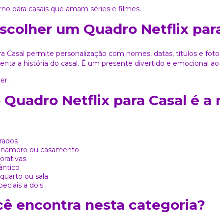
o para casais que amam séries e filmes.
scolher um Quadro Netflix par
ra Casal permite personalização com nomes, datas, títulos e fot
senta a história do casal. É um presente divertido e emocional
er.
Quadro Netflix para Casal é a
rados
e namoro ou casamento
rativas
ântico
quarto ou sala
ciais a dois
ê encontra nesta categoria?