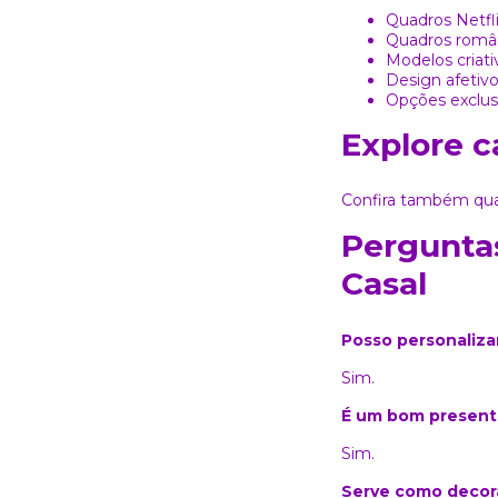
Quadros Netfli
Quadros român
Modelos criat
Design afetivo
Opções exclus
Explore c
Confira também
qua
Perguntas
Casal
Posso personaliza
Sim.
É um bom present
Sim.
Serve como decor