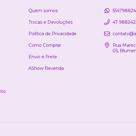
Quem somos
554798824
Trocas e Devoluções
47 988242
Política de Privacidade
contato@a
Como Comprar
Rua Marech
05, Blume
Envio e Frete
AShow Revenda
ito