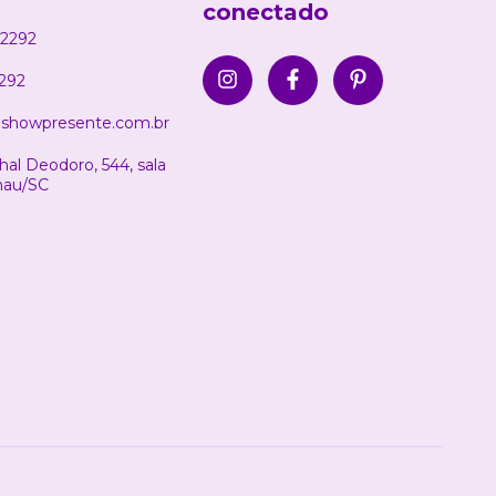
conectado
2292
292
showpresente.com.br
al Deodoro, 544, sala
nau/SC