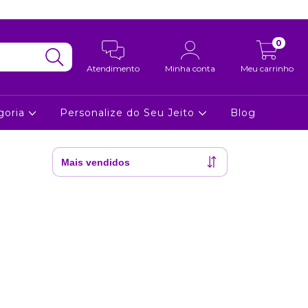
0
Atendimento
Minha conta
Meu carrinho
goria
Personalize do Seu Jeito
Blog