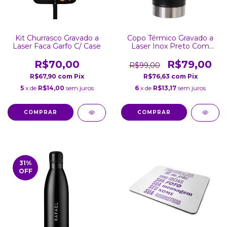
Kit Churrasco Gravado a
Copo Térmico Gravado a
Laser Faca Garfo C/ Case
Laser Inox Preto Com
Tampa 502ML
R$70,00
R$79,00
R$99,00
R$67,90
com
Pix
R$76,63
com
Pix
5
x de
R$14,00
sem juros
6
x de
R$13,17
sem juros
31
%
OFF