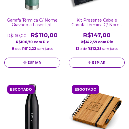
Garrafa Térmica C/ Nome
Kit Presente Caixa e
Gravado a Laser 1,4L
Garrafa Térmica C/ Nome
Verde
Gravado a Laser Preta
Inox Parede Dupla Tampa
R$110,00
R$147,00
R$160,00
800Ml
R$106,70
com
Pix
R$142,59
com
Pix
9
x de
R$12,22
sem juros
12
x de
R$12,25
sem juros
ESPIAR
ESPIAR
ESGOTADO
ESGOTADO