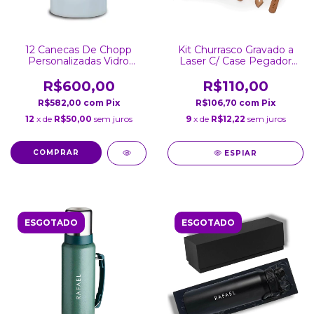
12 Canecas De Chopp
Kit Churrasco Gravado a
Personalizadas Vidro
Laser C/ Case Pegador
Jateado 475 ML
Garfo Faca Espátula
R$600,00
R$110,00
R$582,00
com
Pix
R$106,70
com
Pix
12
x de
R$50,00
sem juros
9
x de
R$12,22
sem juros
ESPIAR
ESGOTADO
ESGOTADO