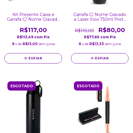
Kit Presente Caixa e
Garrafa C/ Nome Gravado
Garrafa C/ Nome Gravado
a Laser Inox 750ml Preta
a Laser Inox 750ml Preta
Fosca
Brilhante
R$117,00
R$80,00
R$110,00
R$113,49
com
Pix
R$77,60
com
Pix
9
x de
R$13,00
sem juros
6
x de
R$13,33
sem juros
ESPIAR
ESPIAR
ESGOTADO
ESGOTADO