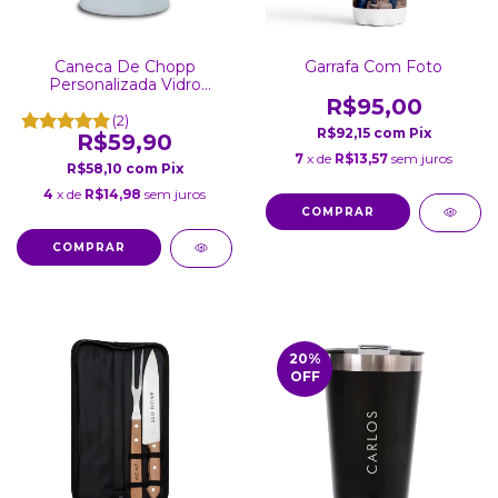
Caneca De Chopp
Garrafa Com Foto
Personalizada Vidro
Jateado 475Ml
R$95,00
(2)
R$92,15
com
Pix
R$59,90
7
x de
R$13,57
sem juros
R$58,10
com
Pix
4
x de
R$14,98
sem juros
COMPRAR
20
%
OFF