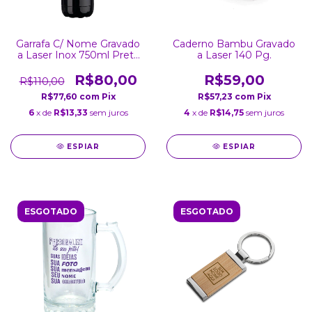
Garrafa C/ Nome Gravado
Caderno Bambu Gravado
a Laser Inox 750ml Preta
a Laser 140 Pg.
Brilhante
R$80,00
R$59,00
R$110,00
R$77,60
com
Pix
R$57,23
com
Pix
6
x de
R$13,33
sem juros
4
x de
R$14,75
sem juros
ESPIAR
ESPIAR
ESGOTADO
ESGOTADO