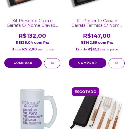
Kit Presente Caixa e
Kit Presente Caixa e
Garrafa C/ Nome Gravado
Garrafa Térmica C/ Nome
a Laser 750ml Madeira
Gravado a Laser Inox 750
Ml
R$132,00
R$147,00
R$128,04
com
Pix
R$142,59
com
Pix
11
x de
R$12,00
sem juros
12
x de
R$12,25
sem juros
ESGOTADO