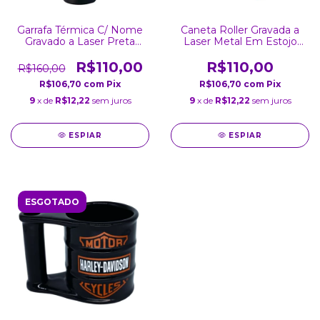
Garrafa Térmica C/ Nome
Caneta Roller Gravada a
Gravado a Laser Preta
Laser Metal Em Estojo
Inox Parede Dupla Tampa
Almofadado
800Ml
R$110,00
R$110,00
R$160,00
R$106,70
com
Pix
R$106,70
com
Pix
9
x de
R$12,22
sem juros
9
x de
R$12,22
sem juros
ESPIAR
ESPIAR
ESGOTADO