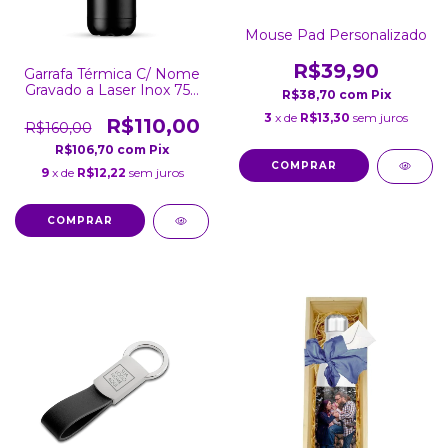
Mouse Pad Personalizado
R$39,90
Garrafa Térmica C/ Nome
Gravado a Laser Inox 750
R$38,70
com
Pix
Ml
3
x de
R$13,30
sem juros
R$110,00
R$160,00
R$106,70
com
Pix
9
x de
R$12,22
sem juros