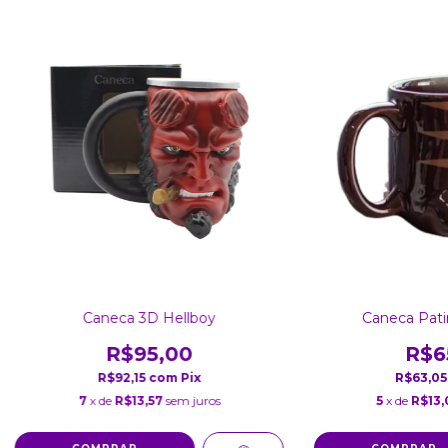
Caneca 3D Hellboy
Caneca Pati
R$95,00
R$6
R$92,15
com
Pix
R$63,0
7
x de
R$13,57
sem juros
5
x de
R$13,