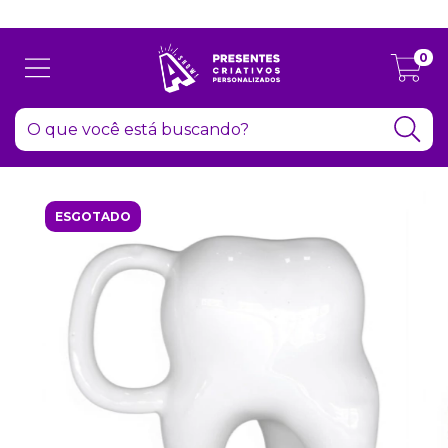
Atenção: Recesso de final de ano dia 24/12 até 06/01
0
ESGOTADO