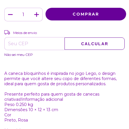
ALTERAR CEP
Entregas para o CEP:
Meios de envio
CALCULAR
Não sei meu CEP
A caneca bloquinhos é inspirada no jogo Lego, o design
permite que você altere seu copo de diferentes formas,
ideal para quem gosta de produtos personalizados.
Presente perfeito para quem gosta de canecas
criativas!Informação adicional
Peso 0.250 kg
Dimensões 10 × 12 × 13 cm
Cor
Preto, Rosa