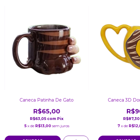
Caneca Patinha De Gato
Caneca 3D Don
R$65,00
R$9
R$63,05
com
Pix
R$87,3
5
x de
R$13,00
sem juros
7
x de
R$12,