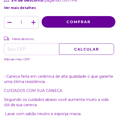
3% de desconto
pagando com Pix
Ver mais detalhes
ALTERAR CEP
Entregas para o CEP:
Meios de envio
CALCULAR
Não sei meu CEP
- Caneca feita em cerâmica de alta qualidade o que garante
uma ótima resistência.
CUIDADOS COM SUA CANECA
Seguindo os cuidados abaixo você aumenta muito a vida
útil da sua caneca.
Lavar com sabão neutro e esponja macia.