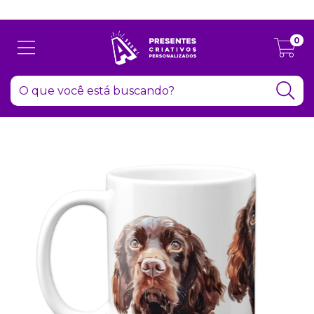
Atenção: Recesso de final de ano dia 24/12 até 06/01
0