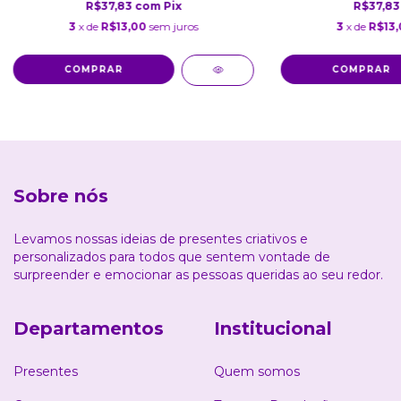
R$37,83
com
Pix
R$37,8
3
x de
R$13,00
sem juros
3
x de
R$13,
Sobre nós
Levamos nossas ideias de presentes criativos e
personalizados para todos que sentem vontade de
surpreender e emocionar as pessoas queridas ao seu redor.
Departamentos
Institucional
Presentes
Quem somos