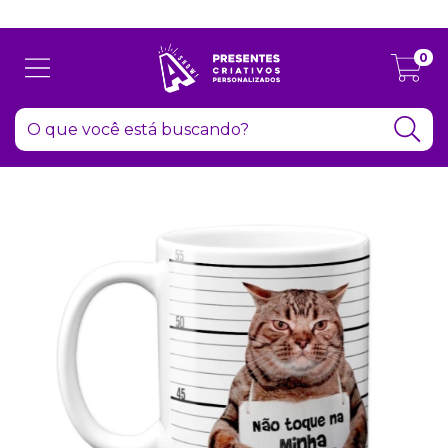
Atenção: Recesso de final de ano dia 24/12 até 06/01
0