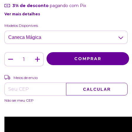
3% de desconto
pagando com Pix
Ver mais detalhes
Modelos Disponíveis
ALTERAR CEP
Entregas para o CEP:
Meios de envio
CALCULAR
Não sei meu CEP