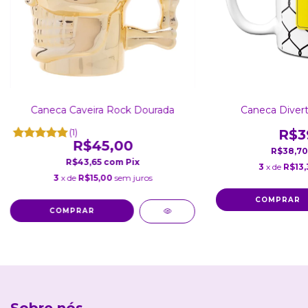
Caneca Caveira Rock Dourada
Caneca Diver
(1)
R$3
R$45,00
R$38,7
R$43,65
com
Pix
3
x de
R$13,
3
x de
R$15,00
sem juros
COMPRAR
Sobre nós