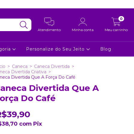
0
Atendimento
Minha conta
Meu carrinho
goria
Personalize do Seu Jeito
Blog
cio
>
Caneca
>
Caneca Divertida
>
neca Divertida Criativa
>
neca Divertida Que A Força Do Café
aneca Divertida Que A
orça Do Café
R$39,90
$38,70
com
Pix