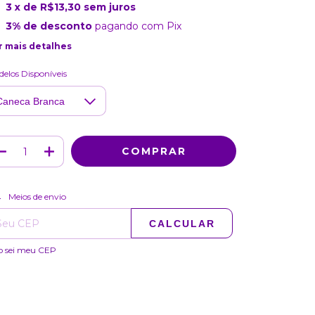
3
x de
R$13,30
sem juros
3% de desconto
pagando com Pix
r mais detalhes
elos Disponíveis
ALTERAR CEP
regas para o CEP:
Meios de envio
CALCULAR
o sei meu CEP