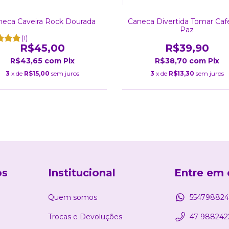
neca Caveira Rock Dourada
Caneca Divertida Tomar Ca
Paz
(1)
R$45,00
R$39,90
R$43,65
com
Pix
R$38,70
com
Pix
3
x de
R$15,00
sem juros
3
x de
R$13,30
sem juros
os
Institucional
Entre em 
Quem somos
554798824
Trocas e Devoluções
47 988242