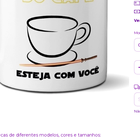
Ve
Mod
Ent
Nã
as de diferentes modelos, cores e tamanhos: