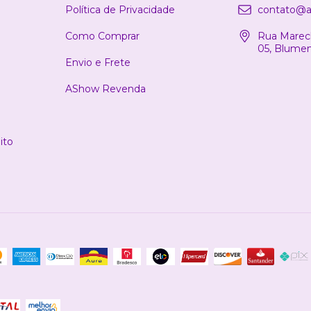
Política de Privacidade
contato@a
Como Comprar
Rua Marech
05, Blume
Envio e Frete
AShow Revenda
ito