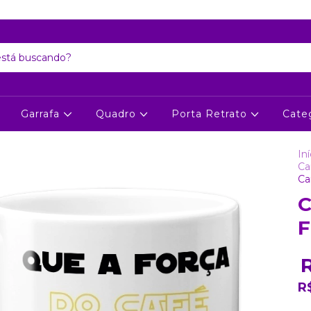
Atenção: Recesso de final de ano dia 24/12 até 06/01
Garrafa
Quadro
Porta Retrato
Cate
Iní
Ca
Ca
C
F
R