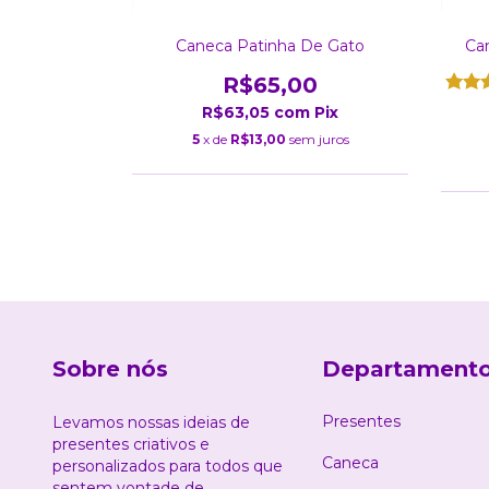
 Minuto de
Caneca Patinha De Gato
Ca
R$65,00
0
R$63,05
com
Pix
Pix
5
x de
R$13,00
sem juros
m juros
Sobre nós
Departament
Presentes
Levamos nossas ideias de
presentes criativos e
Caneca
personalizados para todos que
sentem vontade de