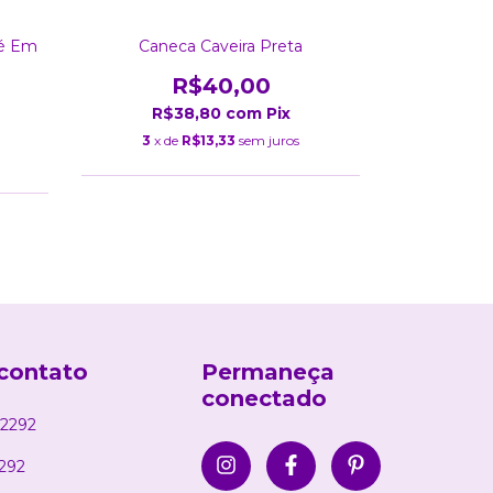
fé Em
Caneca Caveira Preta
Caneca 
R$40,00
R$38,80
com
Pix
R$
3
x de
R$13,33
sem juros
3
x de
contato
Permaneça
conectado
2292
292