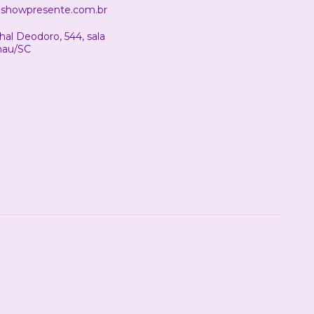
showpresente.com.br
al Deodoro, 544, sala
nau/SC