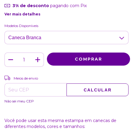
3% de desconto
pagando com Pix
Ver mais detalhes
Modelos Disponíveis
ALTERAR CEP
Entregas para o CEP:
Meios de envio
CALCULAR
Não sei meu CEP
Você pode usar esta mesma estampa em canecas de
diferentes modelos, cores e tamanhos: