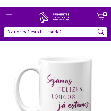
Atenção: Recesso de final de ano dia 24/12 até 06/01
0