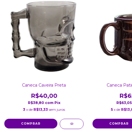
Caneca Caveira Preta
Caneca Pati
R$40,00
R$6
R$38,80
com
Pix
R$63,0
3
x de
R$13,33
sem juros
5
x de
R$13,