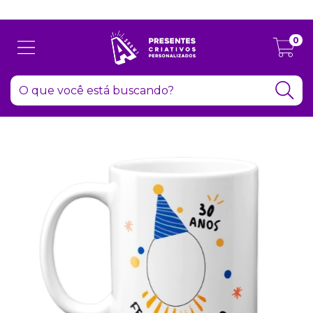
Atenção: Recesso de final de ano dia 24/12 até 06/01
0