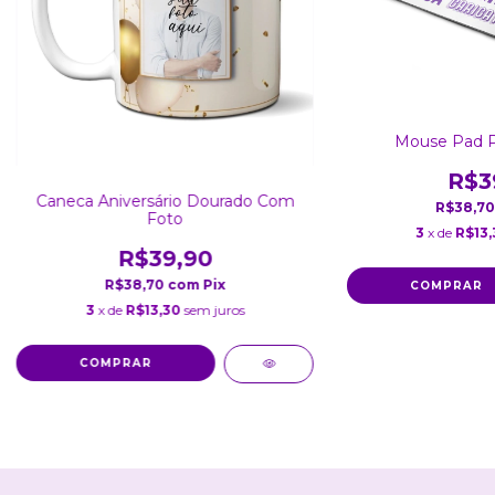
Mouse Pad P
R$3
Caneca Aniversário Dourado Com
R$38,7
Foto
3
x de
R$13,
R$39,90
R$38,70
com
Pix
3
x de
R$13,30
sem juros
COMPRAR