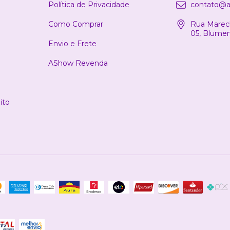
Política de Privacidade
contato@a
Como Comprar
Rua Marech
05, Blume
Envio e Frete
AShow Revenda
ito