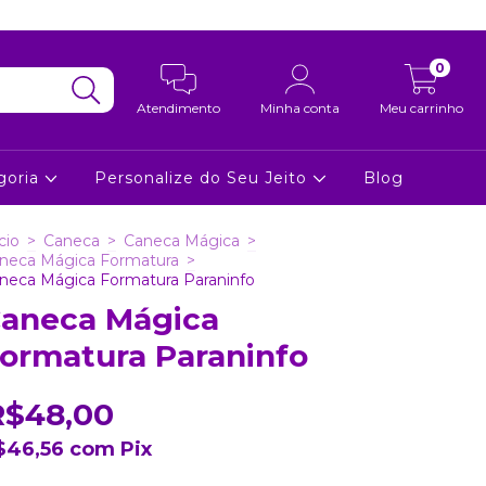
0
Atendimento
Minha conta
Meu carrinho
goria
Personalize do Seu Jeito
Blog
cio
>
Caneca
>
Caneca Mágica
>
neca Mágica Formatura
>
neca Mágica Formatura Paraninfo
aneca Mágica
ormatura Paraninfo
R$48,00
$46,56
com
Pix