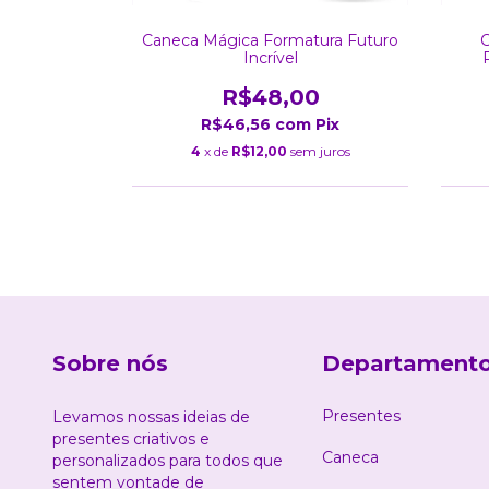
ormatura
Caneca Mágica Formatura Futuro
C
cesso
Incrível
0
R$48,00
m
Pix
R$46,56
com
Pix
m juros
4
x de
R$12,00
sem juros
Sobre nós
Departament
Presentes
Levamos nossas ideias de
presentes criativos e
Caneca
personalizados para todos que
sentem vontade de