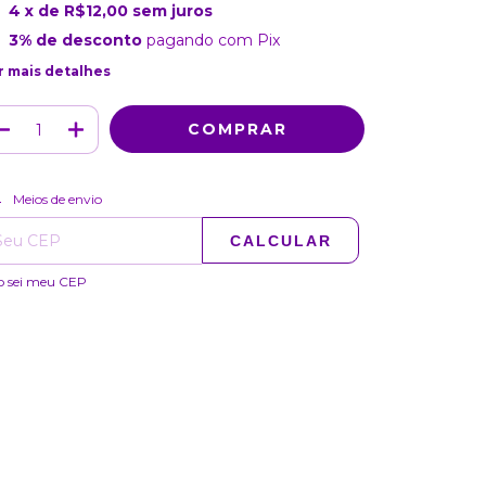
4
x de
R$12,00
sem juros
3% de desconto
pagando com Pix
r mais detalhes
ALTERAR CEP
regas para o CEP:
Meios de envio
CALCULAR
o sei meu CEP