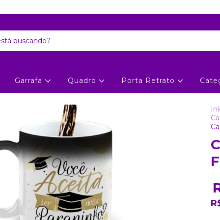
Atenção: Recesso de final de ano dia 24/12 até 06/01
Garrafa
Quadro
Porta Retrato
Cate
Iní
Ca
Ca
C
F
R