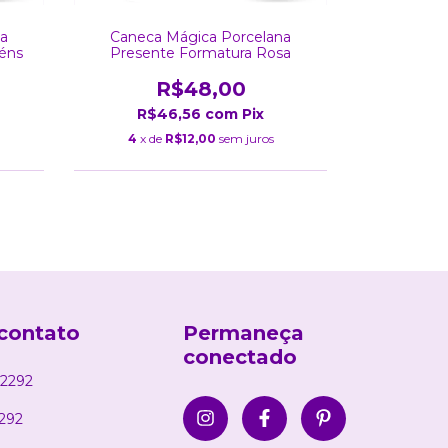
na
Caneca Mágica Porcelana
Caneca
éns
Presente Formatura Rosa
Present
R$48,00
R$46,56
com
Pix
R$
4
x de
R$12,00
sem juros
4
x de
contato
Permaneça
conectado
2292
292