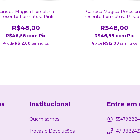
aneca Mágica Porcelana
Caneca Mágica Porcela
Presente Formatura Pink
Presente Formatura Parab
R$48,00
R$48,00
R$46,56
com
Pix
R$46,56
com
Pix
4
x de
R$12,00
sem juros
4
x de
R$12,00
sem juros
os
Institucional
Entre em 
Quem somos
554798824
Trocas e Devoluções
47 988242