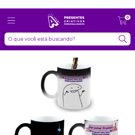
Atenção: Recesso de final de ano dia 24/12 até 06/01
0