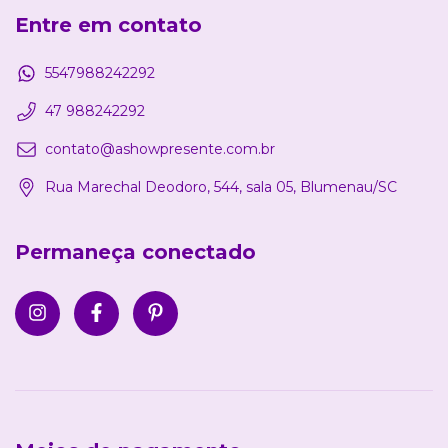
Entre em contato
5547988242292
47 988242292
contato@ashowpresente.com.br
Rua Marechal Deodoro, 544, sala 05, Blumenau/SC
Permaneça conectado