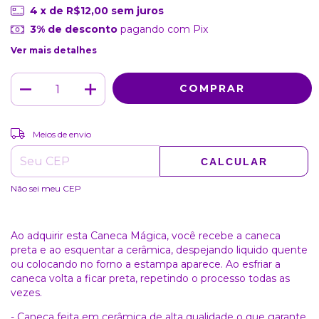
4
x de
R$12,00
sem juros
3% de desconto
pagando com Pix
Ver mais detalhes
ALTERAR CEP
Entregas para o CEP:
Meios de envio
CALCULAR
Não sei meu CEP
Ao adquirir esta Caneca Mágica, você recebe a caneca
preta e ao esquentar a cerâmica, despejando liquido quente
ou colocando no forno a estampa aparece. Ao esfriar a
caneca volta a ficar preta, repetindo o processo todas as
vezes.
- Caneca feita em cerâmica de alta qualidade o que garante