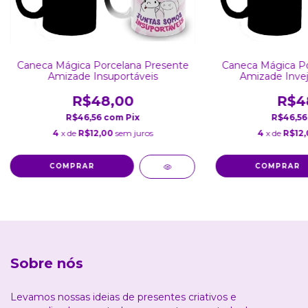
Caneca Mágica Porcelana Presente
Caneca Mágica Po
Amizade Insuportáveis
Amizade Invej
R$48,00
R$4
R$46,56
com
Pix
R$46,5
4
x de
R$12,00
sem juros
4
x de
R$12
Sobre nós
Levamos nossas ideias de presentes criativos e