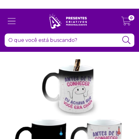
Atenção: Recesso de final de ano dia 24/12 até 06/01
0