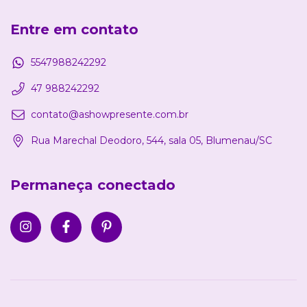
Entre em contato
5547988242292
47 988242292
contato@ashowpresente.com.br
Rua Marechal Deodoro, 544, sala 05, Blumenau/SC
Permaneça conectado