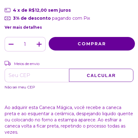
4
x de
R$12,00
sem juros
3% de desconto
pagando com Pix
Ver mais detalhes
ALTERAR CEP
Entregas para o CEP:
Meios de envio
CALCULAR
Não sei meu CEP
Ao adquirir esta Caneca Mágica, você recebe a caneca
preta e ao esquentar a cerâmica, despejando liquido quente
ou colocando no forno a estampa aparece. Ao esfriar a
caneca volta a ficar preta, repetindo o processo todas as
vezes.