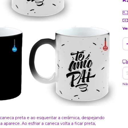
R
Ve
Ent
Nã
 caneca preta e ao esquentar a cerâmica, despejando
aparece. Ao esfriar a caneca volta a ficar preta,