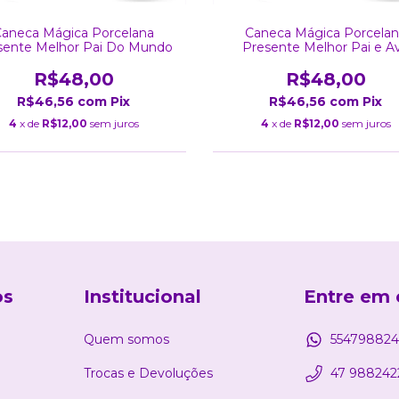
aneca Mágica Porcelana
Caneca Mágica Porcela
sente Melhor Pai Do Mundo
Presente Melhor Pai e A
R$48,00
R$48,00
R$46,56
com
Pix
R$46,56
com
Pix
4
x de
R$12,00
sem juros
4
x de
R$12,00
sem juros
os
Institucional
Entre em 
Quem somos
554798824
Trocas e Devoluções
47 988242