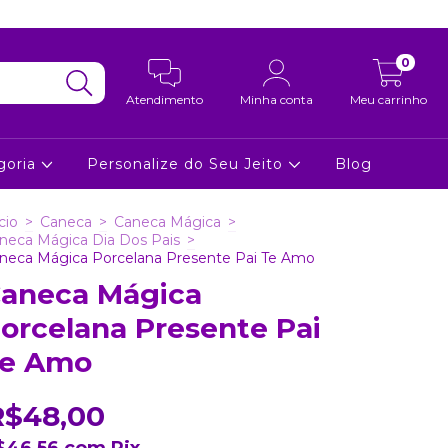
0
Atendimento
Minha conta
Meu carrinho
goria
Personalize do Seu Jeito
Blog
cio
>
Caneca
>
Caneca Mágica
>
neca Mágica Dia Dos Pais
>
neca Mágica Porcelana Presente Pai Te Amo
aneca Mágica
orcelana Presente Pai
e Amo
R$48,00