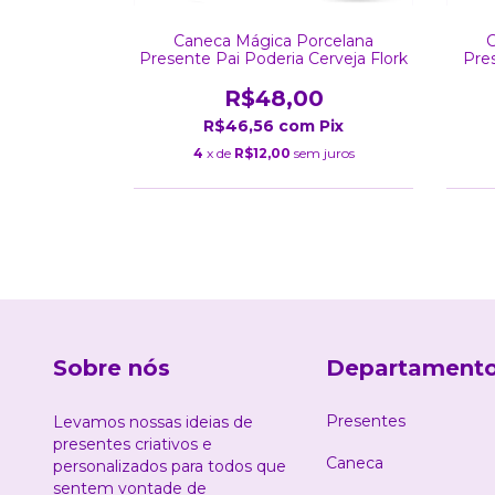
rcelana
Caneca Mágica Porcelana
C
ocê Velho
Presente Pai Poderia Cerveja Flork
Pre
0
R$48,00
m
Pix
R$46,56
com
Pix
m juros
4
x de
R$12,00
sem juros
Sobre nós
Departament
Presentes
Levamos nossas ideias de
presentes criativos e
Caneca
personalizados para todos que
sentem vontade de