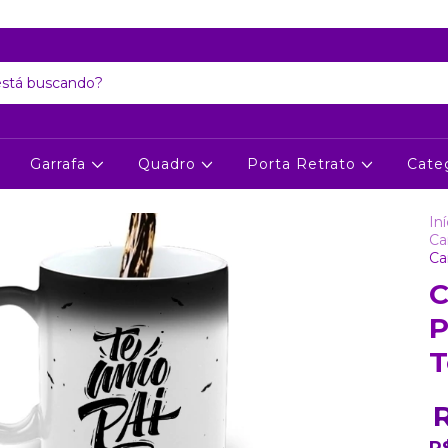
Atenção: Recesso de final de ano dia 24/12 até 06/01
Garrafa
Quadro
Porta Retrato
Cate
Iní
Ca
Ca
C
P
T