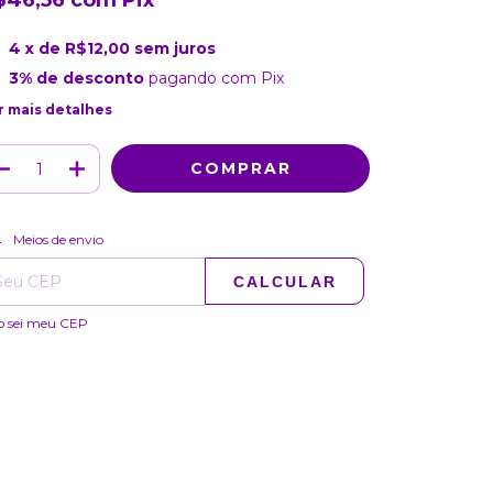
$46,56
com
Pix
4
x de
R$12,00
sem juros
3% de desconto
pagando com Pix
r mais detalhes
ALTERAR CEP
regas para o CEP:
Meios de envio
CALCULAR
o sei meu CEP