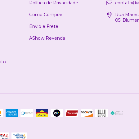
Política de Privacidade
contato@a
Como Comprar
Rua Marech
05, Blume
Envio e Frete
AShow Revenda
ito