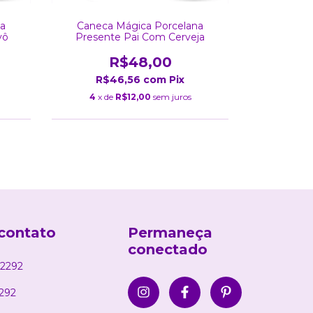
na
Caneca Mágica Porcelana
Caneca
vô
Presente Pai Com Cerveja
Presente
R$48,00
R$46,56
com
Pix
R$
4
x de
R$12,00
sem juros
4
x de
contato
Permaneça
conectado
2292
292