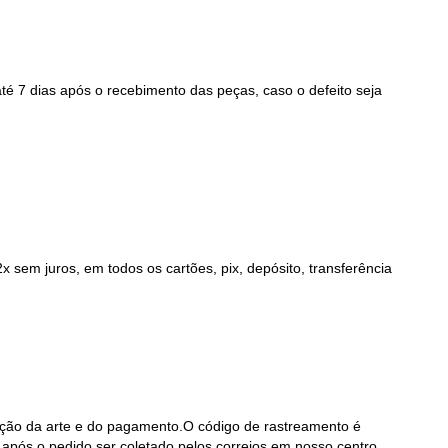
até 7 dias após o recebimento das peças, caso o defeito seja
sem juros, em todos os cartões, pix, depósito, transferência
vação da arte e do pagamento.O código de rastreamento é
 após o pedido ser coletado pelos correios em nosso centro