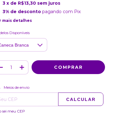
3
x de
R$13,30
sem juros
3% de desconto
pagando com Pix
r mais detalhes
elos Disponíveis
ALTERAR CEP
regas para o CEP:
Meios de envio
CALCULAR
o sei meu CEP