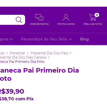
0
Atendimento
Minha conta
Meu carrinho
goria
Personalize do Seu Jeito
Blog
cio
>
Presente
>
Presente Dia Dos Pais
>
esente Dia Dos Pais Caneca
>
neca Pai Primeiro Dia Foto
aneca Pai Primeiro Dia
oto
R$39,90
$38,70
com
Pix