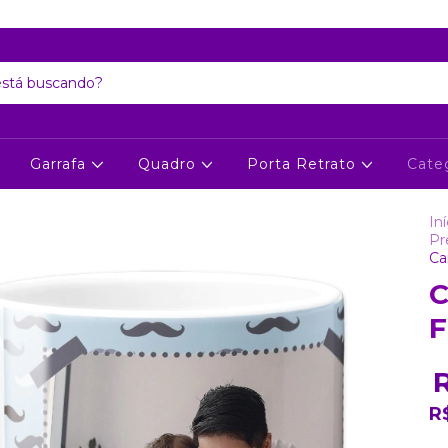
Atenção: Recesso de final de ano dia 24/12 até 06/01
Garrafa
Quadro
Porta Retrato
Cate
Iní
Pr
Ca
C
F
R