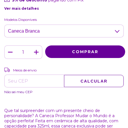
3% de desconto
pagando com Pix
Ver mais detalhes
Modelos Disponíveis
ALTERAR CEP
Entregas para o CEP:
Meios de envio
CALCULAR
Não sei meu CEP
Que tal surpreender com um presente cheio de
personalidade? A Caneca Professor Mudar o Mundo é a
opção perfeita! Feita em cerâmica de alta qualidade, com
capacidade para 325ml, essa caneca exclusiva pode ser