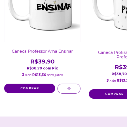
Caneca Professor Ama Ensinar
Caneca Profiss
Profe
R$39,90
R$3
R$38,70
com
Pix
R$38,7
3
x de
R$13,30
sem juros
3
x de
R$13,
COMPRAR
COMPRAR