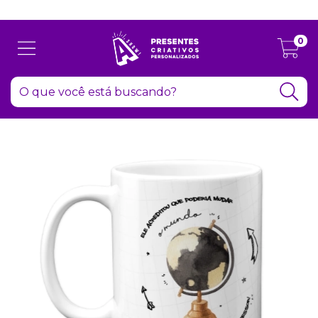
Atenção: Recesso de final de ano dia 24/12 até 06/01
0