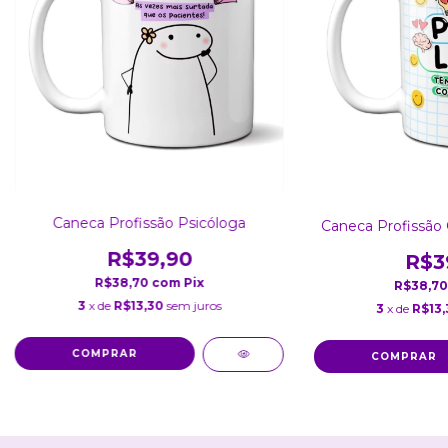
Caneca Profissão Psicóloga
Caneca Profissão 
R$39,90
R$3
R$38,70
com
Pix
R$38,7
3
x de
R$13,30
sem juros
3
x de
R$13,
COMPRAR
COMPRAR