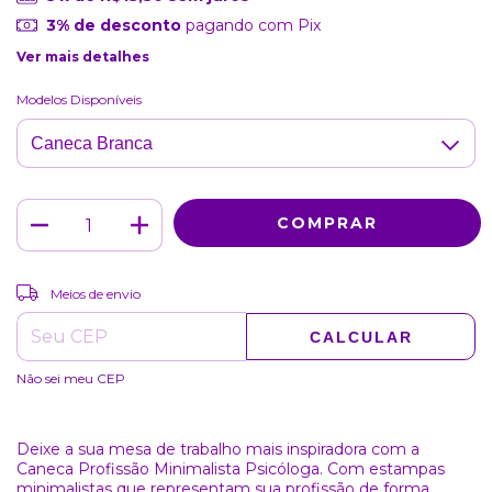
3% de desconto
pagando com Pix
Ver mais detalhes
Modelos Disponíveis
ALTERAR CEP
Entregas para o CEP:
Meios de envio
CALCULAR
Não sei meu CEP
Deixe a sua mesa de trabalho mais inspiradora com a
Caneca Profissão Minimalista Psicóloga. Com estampas
minimalistas que representam sua profissão de forma