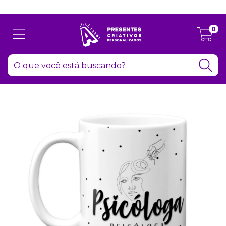
Atenção: Recesso de final de ano dia 24/12 até 06/01
0