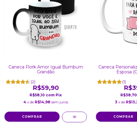
Caneca Personaliz
Caneca Flork Amor Igual Bumbum
Esposa (
Grandão
(1)
(2)
R$3
R$59,90
R$38,7
R$58,10
com
Pix
3
x de
R$13,
4
x de
R$14,98
sem juros
COMPRAR
COMPRAR