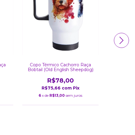
aça
Copo Térmico Cachorro Raça
Copo Tér
Bobtail (Old English Sheepdog)
Buh
R$78,00
R$75,66
com
Pix
R$
6
x de
R$13,00
sem juros
6
x de