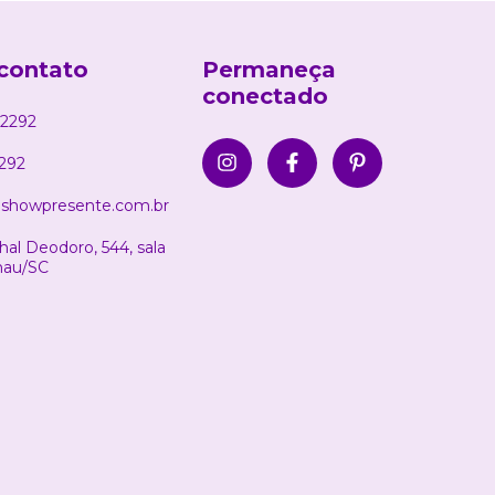
contato
Permaneça
conectado
2292
292
showpresente.com.br
al Deodoro, 544, sala
nau/SC