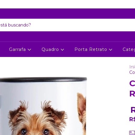
Atenção: Recesso de final de ano dia 24/12 até 06/01
Garrafa
Quadro
Porta Retrato
Cate
Iní
Co
C
R
R