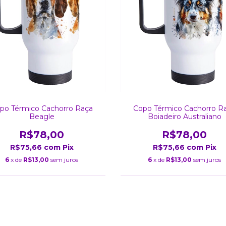
po Térmico Cachorro Raça
Copo Térmico Cachorro R
Beagle
Boiadeiro Australiano
R$78,00
R$78,00
R$75,66
com
Pix
R$75,66
com
Pix
6
x de
R$13,00
sem juros
6
x de
R$13,00
sem juros