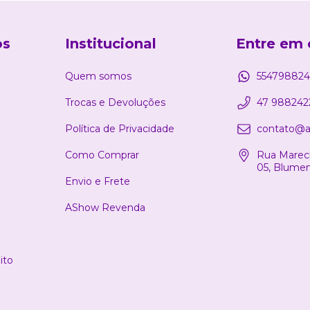
os
Institucional
Entre em 
Quem somos
554798824
Trocas e Devoluções
47 988242
Política de Privacidade
contato@a
Como Comprar
Rua Marech
05, Blume
Envio e Frete
AShow Revenda
ito