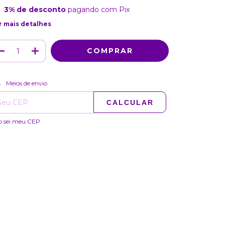
3% de desconto
pagando com Pix
r mais detalhes
ALTERAR CEP
regas para o CEP:
Meios de envio
CALCULAR
o sei meu CEP