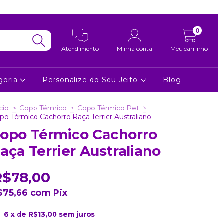
0
Atendimento
Minha conta
Meu carrinho
goria
Personalize do Seu Jeito
Blog
cio
>
Copo Térmico
>
Copo Térmico Pet
>
po Térmico Cachorro Raça Terrier Australiano
opo Térmico Cachorro
aça Terrier Australiano
R$78,00
$75,66
com
Pix
6
x de
R$13,00
sem juros