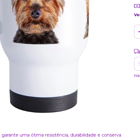
Ve
Ent
Nã
 garante uma ótima resistência, durabilidade e conserva