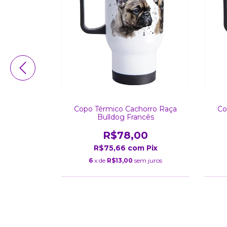
orro Raça
Copo Térmico Cachorro Raça
Co
andres
Bulldog Francês
0
R$78,00
m
Pix
R$75,66
com
Pix
m juros
6
x de
R$13,00
sem juros