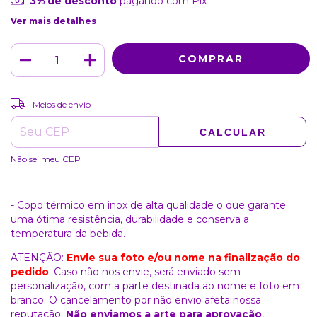
3% de desconto
pagando com Pix
Ver mais detalhes
ALTERAR CEP
Entregas para o CEP:
Meios de envio
CALCULAR
Não sei meu CEP
- Copo térmico em inox de alta qualidade o que garante
uma ótima resistência, durabilidade e conserva a
temperatura da bebida.
ATENÇÃO:
Envie sua foto e/ou nome na finalização do
pedido
. Caso não nos envie, será enviado sem
personalização, com a parte destinada ao nome e foto em
branco. O cancelamento por não envio afeta nossa
reputação.
Não enviamos a arte para aprovação
,