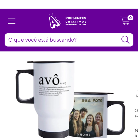
Atenção: Recesso de final de ano dia 24/12 até 06/01
0