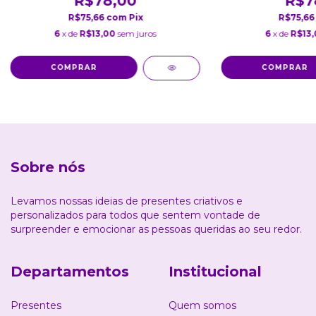
R$78,00
R$7
R$75,66
com
Pix
R$75,6
6
x de
R$13,00
sem juros
6
x de
R$13,
Sobre nós
Levamos nossas ideias de presentes criativos e
personalizados para todos que sentem vontade de
surpreender e emocionar as pessoas queridas ao seu redor.
Departamentos
Institucional
Presentes
Quem somos