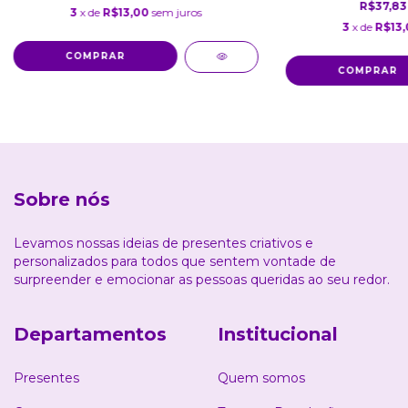
R$37,8
3
x de
R$13,00
sem juros
3
x de
R$13,
Sobre nós
Levamos nossas ideias de presentes criativos e
personalizados para todos que sentem vontade de
surpreender e emocionar as pessoas queridas ao seu redor.
Departamentos
Institucional
Presentes
Quem somos