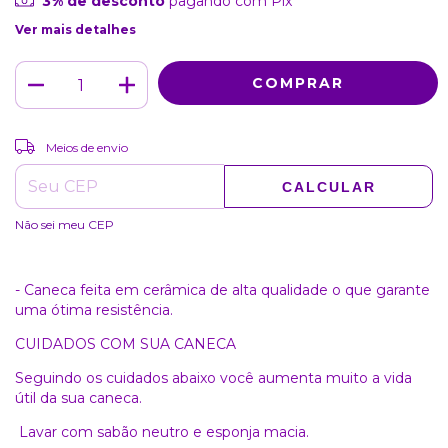
3% de desconto
pagando com Pix
Ver mais detalhes
ALTERAR CEP
Entregas para o CEP:
Meios de envio
CALCULAR
Não sei meu CEP
- Caneca feita em cerâmica de alta qualidade o que garante
uma ótima resistência.
CUIDADOS COM SUA CANECA
Seguindo os cuidados abaixo você aumenta muito a vida
útil da sua caneca.
Lavar com sabão neutro e esponja macia.