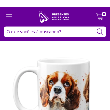
Atenção: Recesso de final de ano dia 24/12 até 06/01
0