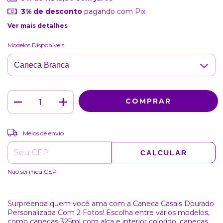
3% de desconto
pagando com Pix
Ver mais detalhes
Modelos Disponíveis
ALTERAR CEP
Entregas para o CEP:
Meios de envio
CALCULAR
Não sei meu CEP
Surpreenda quem você ama com a Caneca Casais Dourado
Personalizada Com 2 Fotos! Escolha entre vários modelos,
como canecas 325ml com alça e interior colorido, canecas