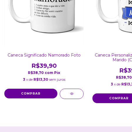
Caneca Significado Namorado Foto
Caneca Personaliz
Marido (
R$39,90
R$3
R$38,70
com
Pix
R$38,7
3
x de
R$13,30
sem juros
3
x de
R$13,
COMPRAR
COMPRAR