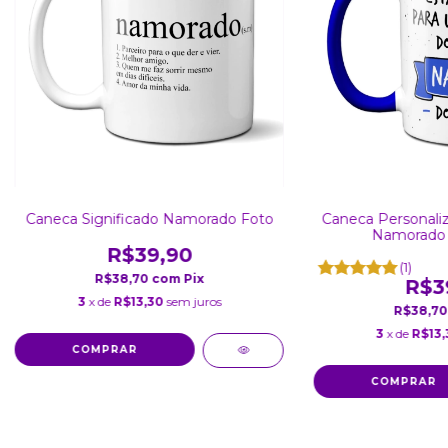
Caneca Significado Namorado Foto
Caneca Personaliz
Namorado 
R$39,90
(1)
R$38,70
com
Pix
R$3
3
x de
R$13,30
sem juros
R$38,7
3
x de
R$13,
COMPRAR
COMPRAR