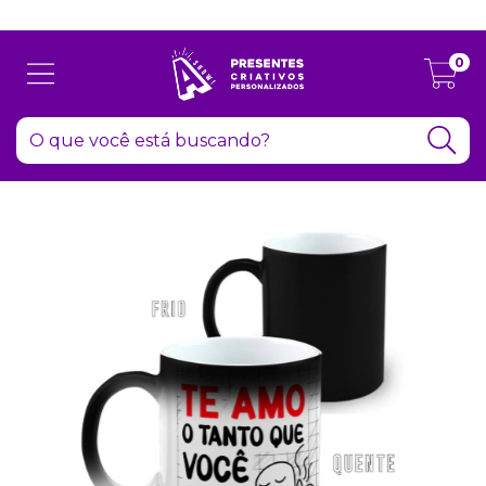
Atenção: Recesso de final de ano dia 24/12 até 06/01
0