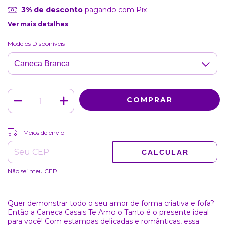
3% de desconto
pagando com Pix
Ver mais detalhes
Modelos Disponíveis
ALTERAR CEP
Entregas para o CEP:
Meios de envio
CALCULAR
Não sei meu CEP
Quer demonstrar todo o seu amor de forma criativa e fofa?
Então a Caneca Casais Te Amo o Tanto é o presente ideal
para você! Com estampas delicadas e românticas, essa