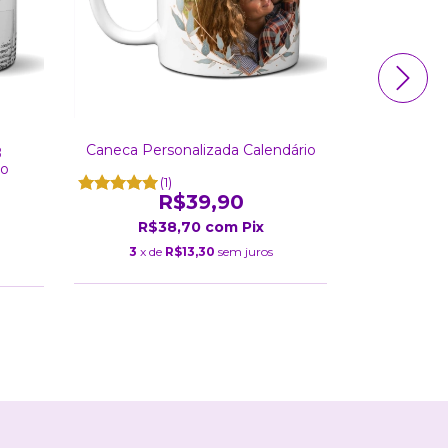
Caneca Personalizada Calendário
Caneca 
B
to
(1)
R$39,90
(
R$38,70
com
Pix
R$
3
x de
R$13,30
sem juros
3
x de