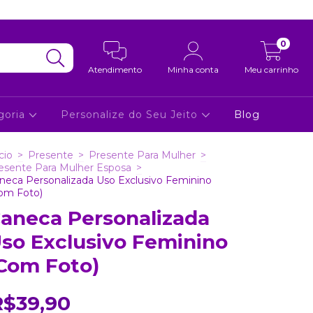
0
Atendimento
Minha conta
Meu carrinho
goria
Personalize do Seu Jeito
Blog
cio
>
Presente
>
Presente Para Mulher
>
esente Para Mulher Esposa
>
neca Personalizada Uso Exclusivo Feminino
om Foto)
aneca Personalizada
so Exclusivo Feminino
Com Foto)
R$39,90