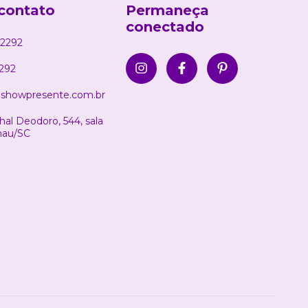
contato
Permaneça
conectado
2292
292
showpresente.com.br
al Deodoro, 544, sala
nau/SC