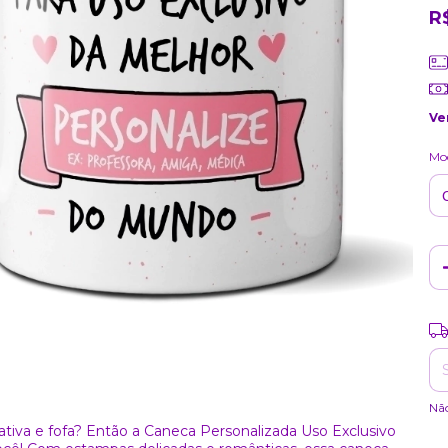
R
Ve
Mod
Ent
Nã
tiva e fofa? Então a Caneca Personalizada Uso Exclusivo