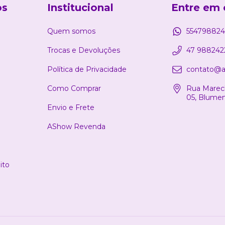
os
Institucional
Entre em 
Quem somos
554798824
Trocas e Devoluções
47 988242
Política de Privacidade
contato@a
Como Comprar
Rua Marech
05, Blume
Envio e Frete
AShow Revenda
ito