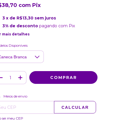
$38,70
com
Pix
3
x de
R$13,30
sem juros
3% de desconto
pagando com Pix
r mais detalhes
elos Disponíveis
ALTERAR CEP
regas para o CEP:
Meios de envio
CALCULAR
o sei meu CEP