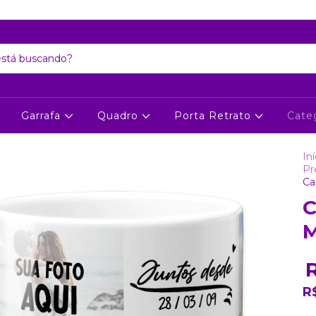
Atenção: Recesso de final de ano dia 24/12 até 06/01
Garrafa
Quadro
Porta Retrato
Cate
Iní
Pr
Ca
C
M
R