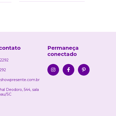
contato
Permaneça
conectado
2292
292
showpresente.com.br
al Deodoro, 544, sala
nau/SC