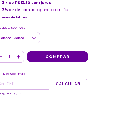
3
x de
R$13,30
sem juros
3% de desconto
pagando com Pix
r mais detalhes
elos Disponíveis
ALTERAR CEP
regas para o CEP:
Meios de envio
CALCULAR
o sei meu CEP