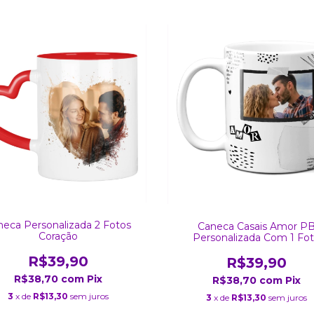
neca Personalizada 2 Fotos
Caneca Casais Amor P
Coração
Personalizada Com 1 Fo
R$39,90
R$39,90
R$38,70
com
Pix
R$38,70
com
Pix
3
x de
R$13,30
sem juros
3
x de
R$13,30
sem juros