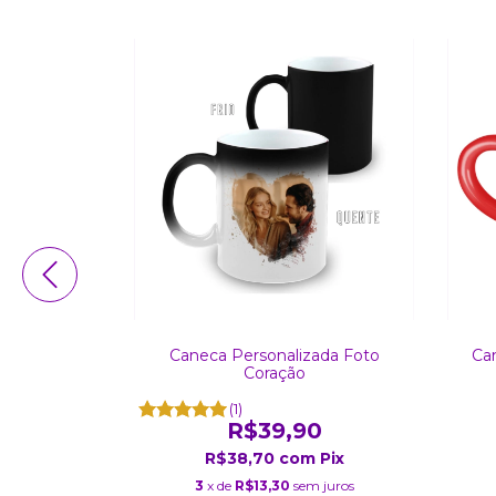
zada Uso
Caneca Personalizada Foto
Ca
(Com Foto)
Coração
0
(1)
R$39,90
m
Pix
R$38,70
com
Pix
 juros
3
x de
R$13,30
sem juros