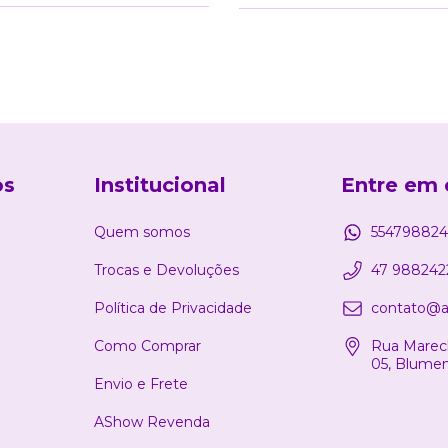
os
Institucional
Entre em 
Quem somos
554798824
Trocas e Devoluções
47 988242
Política de Privacidade
contato@a
Como Comprar
Rua Marech
05, Blume
Envio e Frete
AShow Revenda