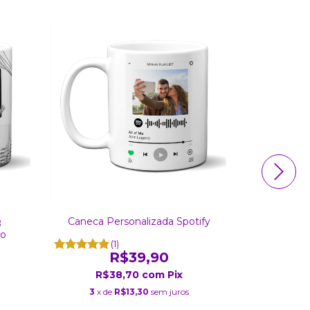
Caneca Personalizada Spotify
Caneca Si
B
to
(1)
R$39,90
R$38,70
com
Pix
R$
3
x de
R$13,30
sem juros
3
x de