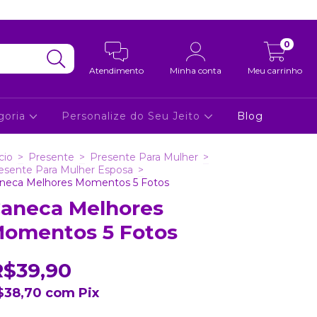
0
Atendimento
Minha conta
Meu carrinho
goria
Personalize do Seu Jeito
Blog
cio
>
Presente
>
Presente Para Mulher
>
esente Para Mulher Esposa
>
neca Melhores Momentos 5 Fotos
aneca Melhores
omentos 5 Fotos
R$39,90
$38,70
com
Pix