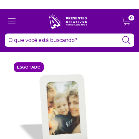
Atenção: Recesso de final de ano dia 24/12 até 06/01
0
ESGOTADO