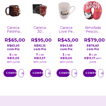
Caneca
Caneca
Caneca
Almofada
Patinha
3D
Love Pet
Pescoco
De Gato
Hellboy
350Ml
Microperolas
All About
R$65,00
R$95,00
R$45,00
R$79,00
Mickey
R$63,05
R$92,15
R$43,65
R$76,63
com
Pix
com
Pix
com
Pix
com
Pix
5
x de
7
x de
3
x de
6
x de
R$13,00
R$13,57
R$15,00
R$13,17
sem
sem juros
sem juros
sem juros
juros