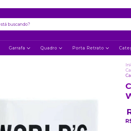
Atenção: Recesso de final de ano dia 24/12 até 06/01
Garrafa
Quadro
Porta Retrato
Cate
Iní
Ca
Ca
C
W
R