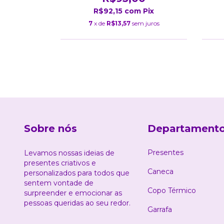
m
Pix
R$92,15
com
Pix
m juros
7
x de
R$13,57
sem juros
Sobre nós
Departament
Presentes
Levamos nossas ideias de
presentes criativos e
Caneca
personalizados para todos que
sentem vontade de
Copo Térmico
surpreender e emocionar as
pessoas queridas ao seu redor.
Garrafa