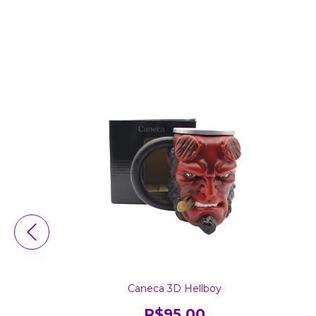
 Expressões
Caneca 3D Hellboy
0
R$95,00