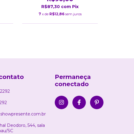
R$87,30
com
Pix
R$
7
x de
R$12,86
sem juros
7
x d
contato
Permaneça
conectado
2292
292
showpresente.com.br
al Deodoro, 544, sala
nau/SC