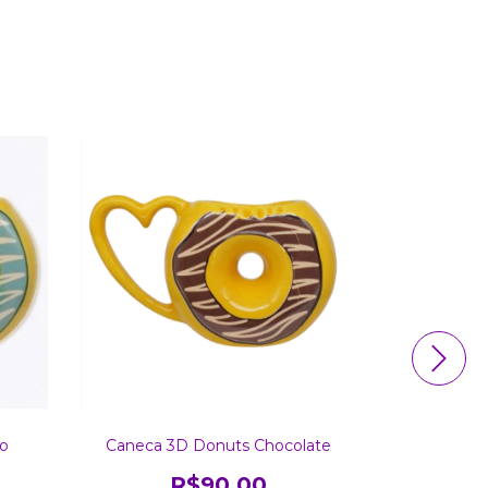
o
Caneca 3D Donuts Chocolate
Caneca C
Í
R$90,00