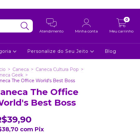
0
Atendimento
Minha conta
Meu carrinho
goria
Personalize do Seu Jeito
Blog
cio
>
Caneca
>
Caneca Cultura Pop
>
neca Geek
>
neca The Office World's Best Boss
aneca The Office
orld's Best Boss
R$39,90
$38,70
com
Pix