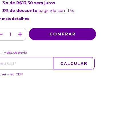
3
x de
R$13,30
sem juros
3% de desconto
pagando com Pix
r mais detalhes
ALTERAR CEP
regas para o CEP:
Meios de envio
CALCULAR
o sei meu CEP