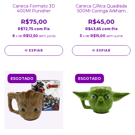
Caneca Formato 3D
Caneca C/Alca Quadrada
400Ml Punisher
500Ml Coringa Arkham
Origins
R$75,00
R$45,00
R$72,75
com
Pix
R$43,65
com
Pix
6
x de
R$12,50
sem juros
3
x de
R$15,00
sem juros
ESPIAR
ESPIAR
ESGOTADO
ESGOTADO