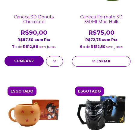
Caneca 3D Donuts
Caneca Formato 3D
Chocolate
350Ml Mao Hulk
R$90,00
R$75,00
R$87,30
com
Pix
R$72,75
com
Pix
7
x de
R$12,86
sem juros
6
x de
R$12,50
sem juros
ESPIAR
ESGOTADO
ESGOTADO