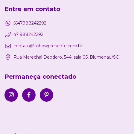
Entre em contato
5547988242292
47 988242292
contato@ashowpresente.com.br
Rua Marechal Deodoro, 544, sala 05, Blumenau/SC
Permaneça conectado