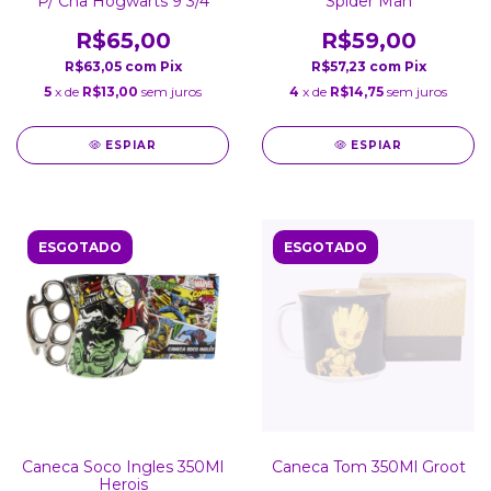
P/ Cha Hogwarts 9 3/4
Spider Man
R$65,00
R$59,00
R$63,05
com
Pix
R$57,23
com
Pix
5
x de
R$13,00
sem juros
4
x de
R$14,75
sem juros
ESPIAR
ESPIAR
ESGOTADO
ESGOTADO
Caneca Soco Ingles 350Ml
Caneca Tom 350Ml Groot
Herois