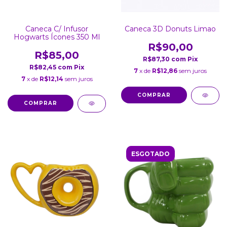
Caneca C/ Infusor
Caneca 3D Donuts Limao
Hogwarts Ícones 350 Ml
R$90,00
R$85,00
R$87,30
com
Pix
R$82,45
com
Pix
7
x de
R$12,86
sem juros
7
x de
R$12,14
sem juros
ESGOTADO