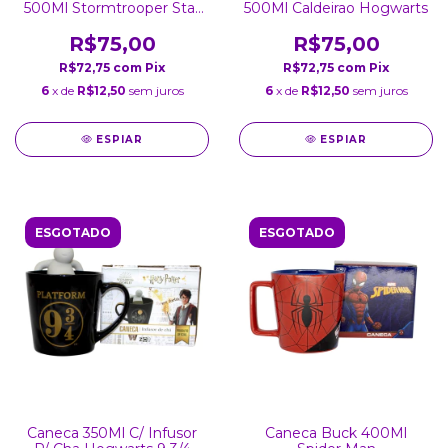
500Ml Stormtrooper Star
500Ml Caldeirao Hogwarts
Wars
R$75,00
R$75,00
R$72,75
com
Pix
R$72,75
com
Pix
6
x de
R$12,50
sem juros
6
x de
R$12,50
sem juros
ESPIAR
ESPIAR
ESGOTADO
ESGOTADO
Caneca 350Ml C/ Infusor
Caneca Buck 400Ml