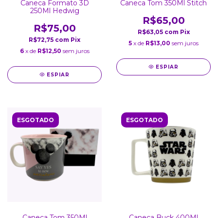
Caneca Formato 3D
Caneca Tom 350Ml Stitch
250Ml Hedwig
R$65,00
R$75,00
R$63,05
com
Pix
R$72,75
com
Pix
5
x de
R$13,00
sem juros
6
x de
R$12,50
sem juros
ESPIAR
ESPIAR
ESGOTADO
ESGOTADO
Caneca Tom 350Ml
Caneca Buck 400Ml