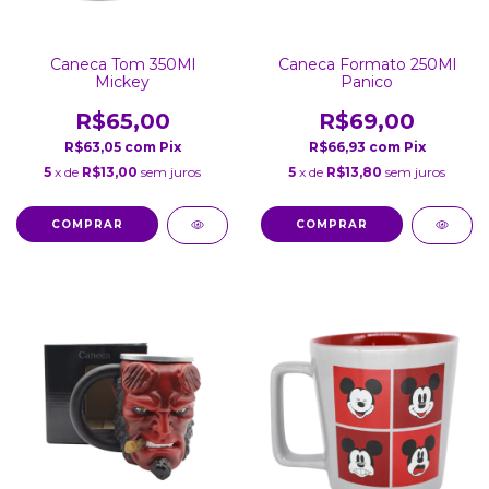
Caneca Tom 350Ml
Caneca Formato 250Ml
Mickey
Panico
R$65,00
R$69,00
R$63,05
com
Pix
R$66,93
com
Pix
5
x de
R$13,00
sem juros
5
x de
R$13,80
sem juros